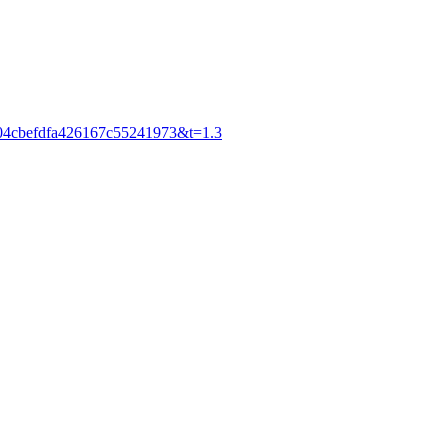
d04cbefdfa426167c55241973&t=1.3