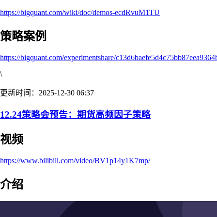
https://bigquant.com/wiki/doc/demos-ecdRvuM1TU
策略案例
https://bigquant.com/experimentshare/c13d6baefe5d4c75bb87eea9364
\
更新时间：2025-12-30 06:37
12.24策略会预告：期货高频因子策略
视频
https://www.bilibili.com/video/BV1p14y1K7mp/
介绍