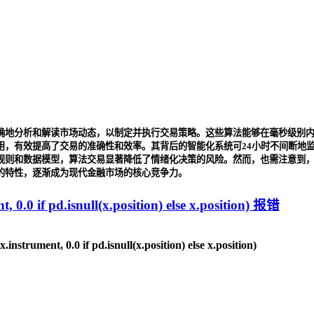
确地分析和解读市场动态，以制定并执行交易策略。这些算法能够在毫秒级别
用，有效提高了交易的准确性和效率。其背后的智能化系统可24小时不间断地
规则和数据模型，算法交易显著降低了情绪化决策的风险。然而，也需注意到
的特性，逐渐成为现代金融市场的核心竞争力。
0 if pd.isnull(x.position) else x.position) 报错
instrument, 0.0 if pd.isnull(x.position) else x.position)