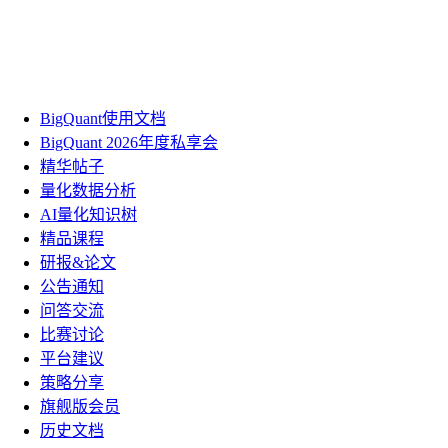
BigQuant使用文档
BigQuant 2026年度私享会
精华帖子
量化数据分析
AI量化知识树
精品课程
研报&论文
公告通知
问答交流
比赛讨论
平台建议
策略分享
旗舰版会员
历史文档