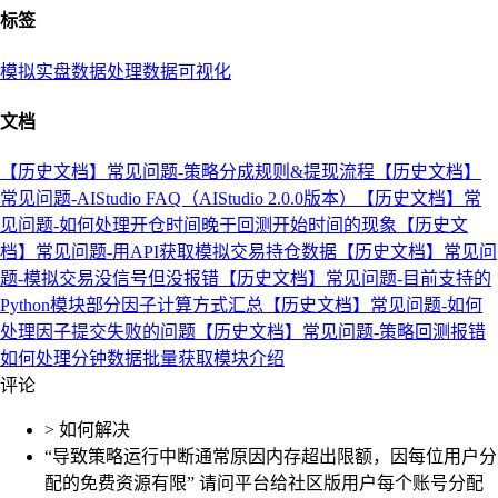
标签
模拟实盘
数据处理
数据可视化
文档
【历史文档】常见问题-策略分成规则&提现流程
【历史文档】
常见问题-AIStudio FAQ（AIStudio 2.0.0版本）
【历史文档】常
见问题-如何处理开仓时间晚于回测开始时间的现象
【历史文
档】常见问题-用API获取模拟交易持仓数据
【历史文档】常见问
题-模拟交易没信号但没报错
【历史文档】常见问题-目前支持的
Python模块
部分因子计算方式汇总
【历史文档】常见问题-如何
处理因子提交失败的问题
【历史文档】常见问题-策略回测报错
如何处理
分钟数据批量获取模块介绍
评论
> 如何解决
“导致策略运行中断通常原因内存超出限额，因每位用户分
配的免费资源有限” 请问平台给社区版用户每个账号分配