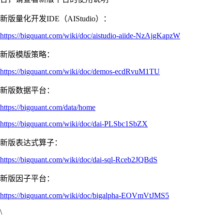
新版量化开发IDE（AIStudio）：
https://bigquant.com/wiki/doc/aistudio-aiide-NzAjgKapzW
新版模版策略：
https://bigquant.com/wiki/doc/demos-ecdRvuM1TU
新版数据平台：
https://bigquant.com/data/home
https://bigquant.com/wiki/doc/dai-PLSbc1SbZX
新版表达式算子：
https://bigquant.com/wiki/doc/dai-sql-Rceb2JQBdS
新版因子平台：
https://bigquant.com/wiki/doc/bigalpha-EOVmVtJMS5
\