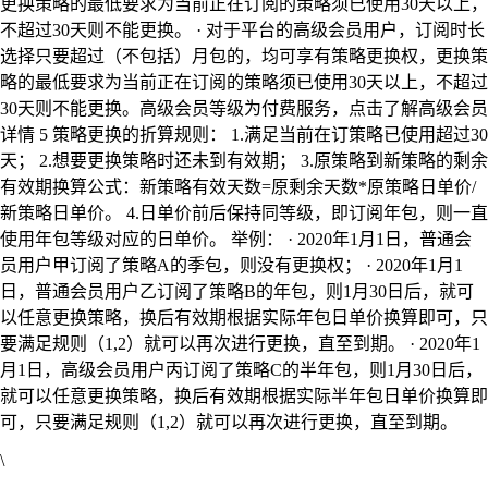
更换策略的最低要求为当前正在订阅的策略须已使用30天以上，
不超过30天则不能更换。 · 对于平台的高级会员用户，订阅时长
选择只要超过（不包括）月包的，均可享有策略更换权，更换策
略的最低要求为当前正在订阅的策略须已使用30天以上，不超过
30天则不能更换。高级会员等级为付费服务，点击了解高级会员
详情 5 策略更换的折算规则： 1.满足当前在订策略已使用超过30
天； 2.想要更换策略时还未到有效期； 3.原策略到新策略的剩余
有效期换算公式：新策略有效天数=原剩余天数*原策略日单价/
新策略日单价。 4.日单价前后保持同等级，即订阅年包，则一直
使用年包等级对应的日单价。 举例： · 2020年1月1日，普通会
员用户甲订阅了策略A的季包，则没有更换权； · 2020年1月1
日，普通会员用户乙订阅了策略B的年包，则1月30日后，就可
以任意更换策略，换后有效期根据实际年包日单价换算即可，只
要满足规则（1,2）就可以再次进行更换，直至到期。 · 2020年1
月1日，高级会员用户丙订阅了策略C的半年包，则1月30日后，
就可以任意更换策略，换后有效期根据实际半年包日单价换算即
可，只要满足规则（1,2）就可以再次进行更换，直至到期。
\