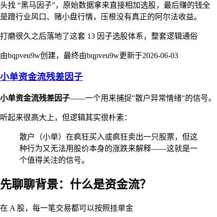
头找 “黑马因子”，原始数据拿来直接相加选股，最后赚的钱全
是蹭行业风口、赌小盘行情，压根没有真正的阿尔法收益。
打磨很久之后落地了这套 13 因子选股体系，整套逻辑通俗
由bqpveu9w创建，最终由bqpveu9w更新于
2026-06-03
小单资金流残差因子
小单资金流残差因子
——一个用来捕捉"散户异常情绪"的信号。
听起来很高大上，但逻辑其实很朴素：
散户（小单）在疯狂买入或疯狂卖出一只股票，但这
种行为又无法用股价本身的涨跌来解释——这就是一
个值得关注的信号。
先聊聊背景：什么是资金流？
在 A 股，每一笔交易都可以按照挂单金