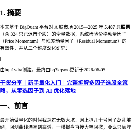
1. 摘要
本文基于 BigQuant 平台对 A 股市场 2015—2025 年
5,487 只股票
（含 324 只已退市个股）的全量数据，系统检验价格动量因子
（Price Momentum）与残差动量因子（Residual Momentum）的
有效性，并从三个维度深化研究：
|
由bqu1vdra创建，最终由bq3kqswo更新于
2026-06-05
干货分享｜新手量化入门｜完整拆解多因子选股全策
略，从零选因子到 AI 优化落地
一、前言
最开始做量化的时候我踩过无数大坑：网上扒几十号因子胡乱堆
砌，回测曲线漂亮到离谱，一模拟盘直接大幅回撤；要么只顾埋