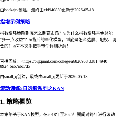
由bqckajtv创建，最终由xld940830更新于
2026-05-18
指增示例策略
指数增强策略到底怎么跑赢市场？\n为什么指数增强基金总能
“多一点收益”？\n背后的量化模型，到底是怎么选股、配权、调
仓的？\n💡本次手把手带你详细拆解！
直播回放：<https://bigquant.com/college/a6826958-3381-4940-
8924-6a67abc7d5
由small_q创建，最终由small_q更新于
2026-05-18
滚动训练5日选股系列之KAN
1. 策略概览
本策略基于KAN模型，在2018年至2025年期间对每年进行滚动