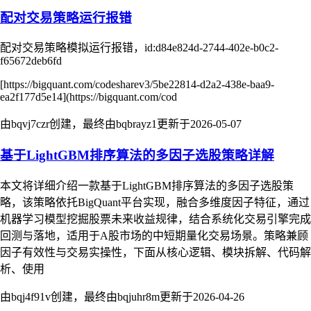
配对交易策略运行报错
配对交易策略模拟运行报错，id:d84e824d-2744-402e-b0c2-
f65672deb6fd
[https://bigquant.com/codesharev3/5be22814-d2a2-438e-baa9-
ea2f177d5e14](https://bigquant.com/cod
由bqvj7czr创建，最终由bqbrayz1更新于
2026-05-07
基于LightGBM排序算法的多因子选股策略详解
本文将详细介绍一款基于LightGBM排序算法的多因子选股策
略，该策略依托BigQuant平台实现，融合多维度因子特征，通过
机器学习模型挖掘股票未来收益规律，结合系统化交易引擎完成
回测与落地，适用于A股市场的中短期量化交易场景。策略兼顾
因子有效性与交易实操性，下面从核心逻辑、模块拆解、代码解
析、使用
由bqj4f91v创建，最终由bqjuhr8m更新于
2026-04-26