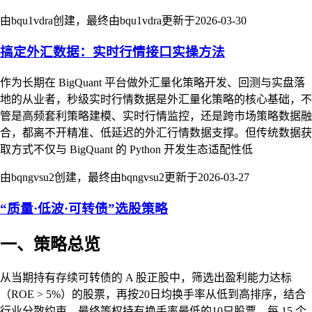
由bqu1vdra创建，最终由bqu1vdra更新于
2026-03-30
搞定外汇数据：实时行情接口实操方法
作为长期在 BigQuant 平台做外汇量化策略开发、回测与实盘落
地的从业者，秒级实时行情数据是外汇量化策略的核心基础，不
管是高频套利策略建模、实时行情监控，还是跨市场策略数据融
合，都离不开精准、低延迟的外汇行情数据支撑。但传统数据获
取方式不仅与 BigQuant 的 Python 开发生态适配性低
由bqngvsu2创建，最终由bqngvsu2更新于
2026-03-27
“质量·低波·可转债”选股策略
一、策略总览
从当期持有存续可转债的 A 股正股中，筛选出盈利能力达标
（ROE > 5%）的股票，再按20日均换手率从低到高排序，结合
行业分散约束，最终等权持有换手率最低的10只股票，每 15 个