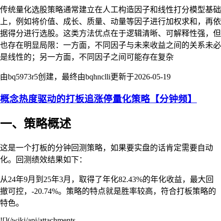
传统量化选股策略通常建立在人工构造因子和线性打分模型基础
上，例如将价值、成长、质量、动量等因子进行加权求和，再依
据得分进行选股。这类方法优点在于逻辑清晰、可解释性强，但
也存在明显局限：一方面，不同因子与未来收益之间的关系未必
是线性的；另一方面，不同因子之间可能存在复杂
由bq5973r5创建，最终由bqhnclli更新于
2026-05-19
概念热度驱动的打板追涨停量化策略【分钟频】
一、策略概述
这是一个打板的分钟回测策略，如果要实盘的话肯定需要自动
化。回测绩效结果如下：
从24年9月到25年3月，取得了年化82.43%的年化收益，最大回
撤可控，-20.74%。策略的特点就是胜率较高，符合打板策略的
特色。
![](/wiki/api/attachments