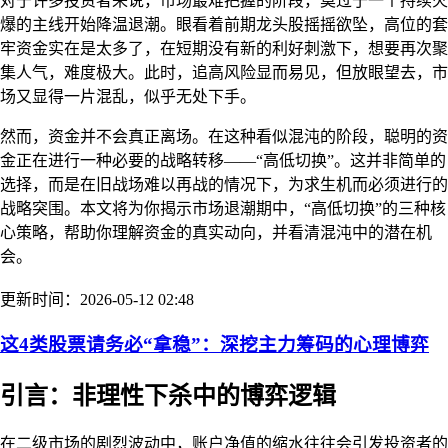
对于许多投资者来说，市场最难把握的阶段，莫过于一个持续火
爆的主线开始降温退潮。眼看着前期龙头股摇摇欲坠，高位的套
牢资金实在是太多了，在短期没有新的利好刺激下，想要再次聚
集人气，难度极大。此时，追高风险显而易见，但放眼望去，市
场又显得一片混乱，似乎无处下手。
然而，资金并不会真正离场。在这种看似混沌的阶段，聪明的资
金正在进行一种必要的战略转移——“高低切换”。这并非简单的
选择，而是在旧战场难以再战的情况下，为求生机而必须进行的
战略突围。本文将为你揭示市场退潮期中，“高低切换”的三种核
心策略，帮助你理解资金的真实动向，并看清混沌中的潜在机
会。
更新时间：2026-05-12 02:48
这4类股票请务必“拿稳”：深挖主力筹码的心理博弈
引言：非理性下杀中的博弈逻辑
在二级市场的剧烈波动中，账户净值的缩水往往会引发投资者的