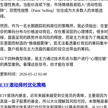
生理性焦虑。当股价连续下挫，市场情绪极易陷入“流动性陷
阱”，恐慌性抛售（Panic Selling）往往成为大多数人的本能选
择。
然而，作为一名长期跟踪机构席位的策略师，我必须指出：在复
杂的筹码分布与价格波动背后，存在着深层的心理博弈。很多时
候，盘面呈现的跌势并非风险的释放，而是主力资金为了掩盖真
实意图而制造的“情绪烟雾弹”。若无法看透量价背后的筹码集中
度，散户极易在主力洗盘的最后阶段交出带血的筹码。
以下四种典型场景，是主力通过技术形态与散户进行“心理拉锯”
的典型案例。看懂这些信号，你才能在非理
更新时间：2026-05-12 02:48
ETF滚动择时优化策略
ETF是场内基金，近年来越来越受到交易员的青睐，主要是因为
其是一篮子股票的基金，所以大众理解其风险可控。本策略是基
于金融理论体系进行仓位优化和强势ETF基金的挑选。从2021年