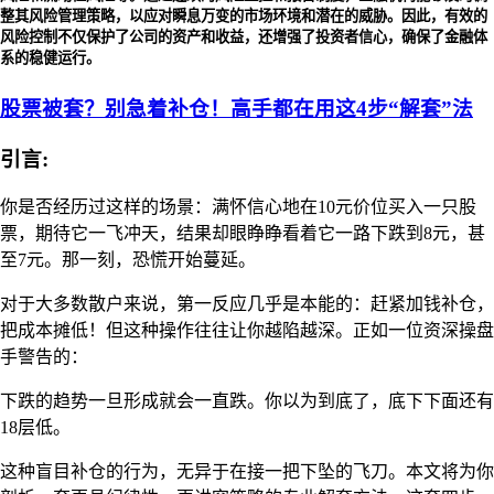
整其风险管理策略，以应对瞬息万变的市场环境和潜在的威胁。因此，有效的
风险控制不仅保护了公司的资产和收益，还增强了投资者信心，确保了金融体
系的稳健运行。
股票被套？别急着补仓！高手都在用这4步“解套”法
引言:
你是否经历过这样的场景：满怀信心地在10元价位买入一只股
票，期待它一飞冲天，结果却眼睁睁看着它一路下跌到8元，甚
至7元。那一刻，恐慌开始蔓延。
对于大多数散户来说，第一反应几乎是本能的：赶紧加钱补仓，
把成本摊低！但这种操作往往让你越陷越深。正如一位资深操盘
手警告的：
下跌的趋势一旦形成就会一直跌。你以为到底了，底下下面还有
18层低。
这种盲目补仓的行为，无异于在接一把下坠的飞刀。本文将为你