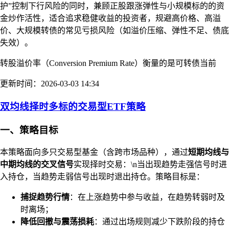
护”控制下行风险的同时，兼顾正股跟涨弹性与小规模标的的资
金炒作活性，适合追求稳健收益的投资者，规避高价格、高溢
价、大规模转债的常见亏损风险（如溢价压缩、弹性不足、债底
失效）。
转股溢价率（Conversion Premium Rate）衡量的是可转债当前
更新时间：2026-03-03 14:34
双均线择时多标的交易型ETF策略
一、策略目标
本策略面向多只交易型基金（含跨市场品种），通过
短期均线与
中期均线的交叉信号
实现择时交易：\n当出现趋势走强信号时进
入持仓，当趋势走弱信号出现时退出持仓。策略目标是：
捕捉趋势行情
：在上涨趋势中参与收益，在趋势转弱时及
时离场；
降低回撤与震荡损耗
：通过出场规则减少下跌阶段的持仓