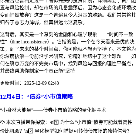
你是否也曾制定过一个看似完美的投资计划，详细规划了资产配
置与风险控制，却在市场的几番震荡后，因为心态变化或环境改
变而悄然放弃？这是一个普遍且令人沮丧的难题。我们常常将其
归咎于意志力薄弱，但真相远比这复杂。
这背后，其实是一个深刻的金融和心理学现象——“时间不一致
性”（time inconsistency）。它指的是，一个在今天看来最优的决
策，到了未来的某个时间点，你可能就不想再坚持了。本文将为
你深度拆解一份前沿学术研究，它精准地切中了这个难题——如
何在瞬息万变的不完美市场中，找到风险与回报的理性平衡点，
并最终帮助你制定一个真正能“坚持
更新时间：2025-12-09 02:48
12月4日：“债券”小市值策略
“小身材大能量”——债券小市值策略的量化掘金术
💡 本次直播带你探索：\n1️⃣ 为什么“小市值”债券可能藏着高性
价比机会？\n2️⃣ 量化模型如何捕捉可转债债市场的独特信号？