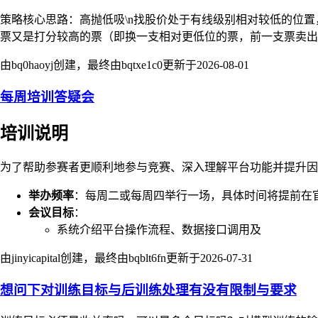
策略核心思路：高抛低吸\n找股价处于有线级别相对较低的位
票又是打分较高的票（即换一支相对更低位的票，前一支票卖出
由bq0haoyj创建，最终由bqtxe1c0更新于
2026-08-01
每周培训答疑会
培训说明
为了帮助参赛者更顺利地参与竞赛、深入理解平台功能并提升因
举办频率
：每周二或每周四举行一场，具体时间将提前在
会议目标
：
系统介绍平台操作流程、数据接口调用及
由jinyicapital创建，最终由bqblt6fn更新于
2026-07-31
想问下对训练目标与后训练处理有没有限制与要求