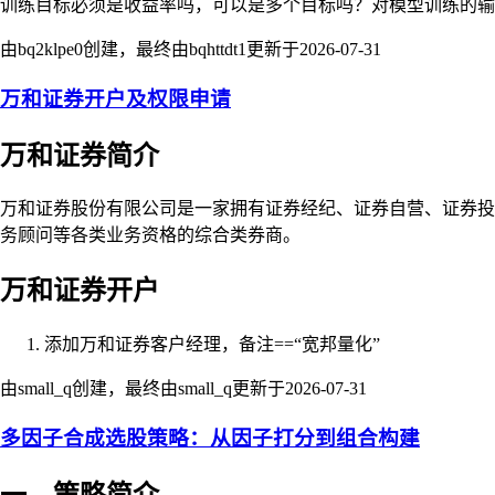
训练目标必须是收益率吗，可以是多个目标吗？对模型训练的输
由bq2klpe0创建，最终由bqhttdt1更新于
2026-07-31
万和证券开户及权限申请
万和证券简介
万和证券股份有限公司是一家拥有证券经纪、证券自营、证券投
务顾问等各类业务资格的综合类券商。
万和证券开户
添加万和证券客户经理，备注==“宽邦量化”
由small_q创建，最终由small_q更新于
2026-07-31
多因子合成选股策略：从因子打分到组合构建
一、策略简介