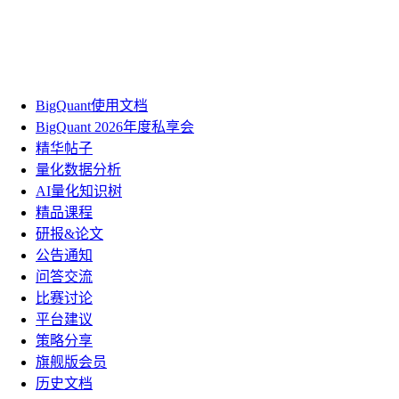
BigQuant使用文档
BigQuant 2026年度私享会
精华帖子
量化数据分析
AI量化知识树
精品课程
研报&论文
公告通知
问答交流
比赛讨论
平台建议
策略分享
旗舰版会员
历史文档