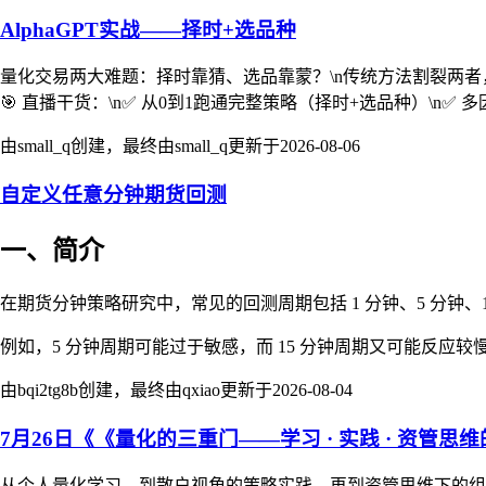
AlphaGPT实战——择时+选品种
量化交易两大难题：择时靠猜、选品靠蒙？\n传统方法割裂两者，容
🎯 直播干货：\n✅ 从0到1跑通完整策略（择时+选品种）\n✅
由small_q创建，最终由small_q更新于
2026-08-06
自定义任意分钟期货回测
一、简介
在期货分钟策略研究中，常见的回测周期包括 1 分钟、5 分钟、1
例如，5 分钟周期可能过于敏感，而 15 分钟周期又可能反应较慢
由bqi2tg8b创建，最终由qxiao更新于
2026-08-04
7月26日《《量化的三重门——学习 · 实践 · 资管思
从个人量化学习，到散户视角的策略实践，再到资管思维下的组