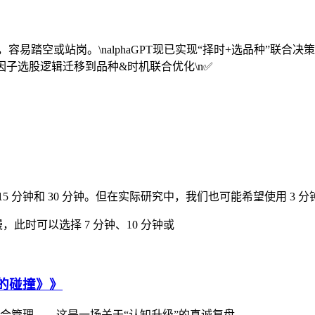
易踏空或站岗。\nalphaGPT现已实现“择时+选品种”联合决
 多因子选股逻辑迁移到品种&时机联合优化\n✅
5 分钟和 30 分钟。但在实际研究中，我们也可能希望使用 3 分
，此时可以选择 7 分钟、10 分钟或
维的碰撞》》
合管理——这是一场关于“认知升级”的真诚复盘。