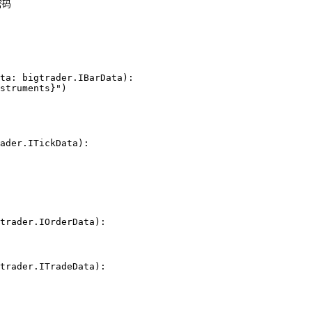
码

ta: bigtrader.IBarData):

struments}") 

ader.ITickData):

trader.IOrderData):

trader.ITradeData):
