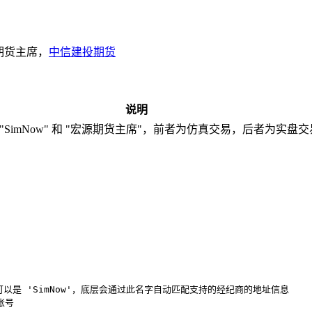
源期货主席，
中信建投期货
说明
"SimNow" 和 "宏源期货主席"，前者为仿真交易，后者为实盘交
商，还可以是 'SimNow'，底层会通过此名字自动匹配支持的经纪商的地址信息

账号
