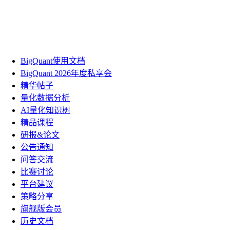
BigQuant使用文档
BigQuant 2026年度私享会
精华帖子
量化数据分析
AI量化知识树
精品课程
研报&论文
公告通知
问答交流
比赛讨论
平台建议
策略分享
旗舰版会员
历史文档