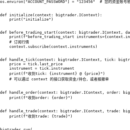
os.environ["ACCOUNT_PASSWORD"] = "123456"  # 您的资金账号密
def initialize(context: bigtrader.IContext):

    print("initialize")

def before_trading_start(context: bigtrader.IContext, da
    print(f"before_trading_start instruments={context.in
    # 订阅行情

    context.subscribe(context.instruments)

def handle_tick(context: bigtrader.IContext, tick: bigtr
    price = tick.last_price

    instrument = tick.instrument

    print(f"收到tick: {instrument} @ {price}")

    # 可以通过 context 的接口获取资金/持仓，或者报撤单

def handle_order(context: bigtrader.IContext, order: big
    print(f"收到order: {order}")

def handle_trade(context: bigtrader.IContext, trade: big
    print(f"收到trade: {trade}")

bigtrader.run(
