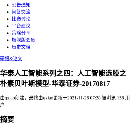
公告通知
问答交流
比赛讨论
平台建议
策略分享
旗舰版会员
历史文档
研报&论文
华泰人工智能系列之四：人工智能选股之
朴素贝叶斯模型-华泰证券-20170817
由qxiao创建，最终由qxiao
更新于2021-11-26 07:28
被浏览 158 用
户
摘要