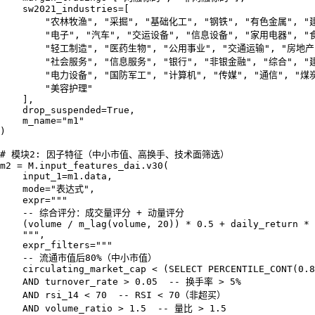
    sw2021_industries=[

        "农林牧渔", "采掘", "基础化工", "钢铁", "有色金属", "
        "电子", "汽车", "交运设备", "信息设备", "家用电器", "
        "轻工制造", "医药生物", "公用事业", "交通运输", "房地产
        "社会服务", "信息服务", "银行", "非银金融", "综合", "
        "电力设备", "国防军工", "计算机", "传媒", "通信", "煤炭
        "美容护理"

    ],

    drop_suspended=True,

    m_name="m1"

)

# 模块2: 因子特征（中小市值、高换手、技术面筛选）

m2 = M.input_features_dai.v30(

    input_1=m1.data,

    mode="表达式",

    expr="""

    -- 综合评分：成交量评分 + 动量评分

    (volume / m_lag(volume, 20)) * 0.5 + daily_return * 
    """,

    expr_filters="""

    -- 流通市值后80%（中小市值）

    circulating_market_cap < (SELECT PERCENTILE_CONT(0.8
    AND turnover_rate > 0.05  -- 换手率 > 5%

    AND rsi_14 < 70  -- RSI < 70（非超买）

    AND volume_ratio > 1.5  -- 量比 > 1.5
