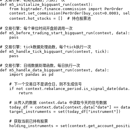
def m5_initialize_bigquant_run(context):

    from bigtrader.finance.commission import PerOrder

    context.set_commission(PerOrder(buy_cost=0.0003, sel
    context.hot_stocks = []  # 持仓股票池

# 交易引擎：每个单位时间开盘前调用一次

def m5_before_trading_start_bigquant_run(context, data):

    pass

# 交易引擎：tick数据处理函数，每个tick执行一次

def m5_handle_tick_bigquant_run(context, tick):

    pass

# 交易引擎：日线数据处理函数，每日执行一次

def m5_handle_data_bigquant_run(context, data):

    import pandas as pd

    # 下一个交易日不是调仓日，则不生成信号

    if not context.rebalance_period.is_signal_date(data.
        return

    # 从传入的数据 context.data 中读取今天的信号数据

    today_df = context.data[context.data["date"] == data
    target_instruments = set(today_df["instrument"])

    # 获取当前已持有股票

    holding_instruments = set(context.get_account_positi