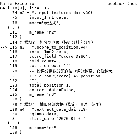
ParserException                           Traceback (mos
Cell In[8], line 115

     74 m2 = M.input_features_dai.v30(

     75     input_1=m1.data,

     76     mode="表达式",

   (...)

    111     m_name="m2"

    112 )

    114 # 模块3: 打分到仓位（按评分排序分配）

--> 115 m3 = M.score_to_position.v4(

    116     input_1=m2.data,

    117     score_field="score DESC",

    118     hold_count=5,

    119     position_expr="""

    120     -- 按评分倒数分配仓位（评分越高，仓位越大）

    121     1 / c_rank(score) AS position

    122     """,

    123     total_position=1,

    124     extract_data=False,

    125     m_name="m3"

    126 )

    128 # 模块4: 抽取预测数据（指定回测时间范围）

    129 m4 = M.extract_data_dai.v19(

    130     sql=m3.data,

    131     start_date="2020-01-01",

   (...)

    138     m_name="m4"

    139 )
