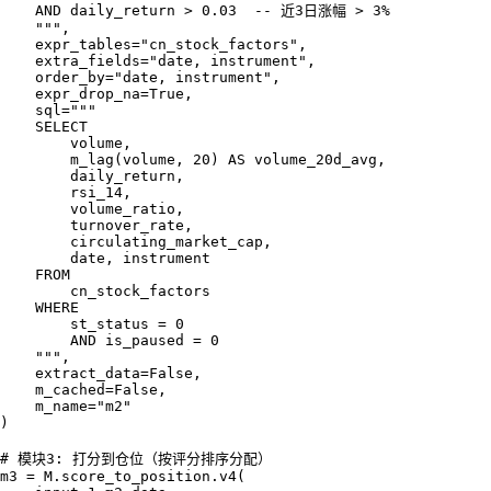
    AND daily_return > 0.03  -- 近3日涨幅 > 3%

    """,

    expr_tables="cn_stock_factors",

    extra_fields="date, instrument",

    order_by="date, instrument",

    expr_drop_na=True,

    sql="""

    SELECT

        volume,

        m_lag(volume, 20) AS volume_20d_avg,

        daily_return,

        rsi_14,

        volume_ratio,

        turnover_rate,

        circulating_market_cap,

        date, instrument

    FROM

        cn_stock_factors

    WHERE

        st_status = 0

        AND is_paused = 0

    """,

    extract_data=False,

    m_cached=False,

    m_name="m2"

)

# 模块3: 打分到仓位（按评分排序分配）

m3 = M.score_to_position.v4(
