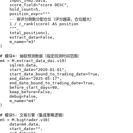
    input_1=m2.data,

    score_field="score DESC",

    hold_count=5,

    position_expr="""

    -- 按评分倒数分配仓位（评分越高，仓位越大）

    1 / c_rank(score) AS position

    """,

    total_position=1,

    extract_data=False,

    m_name="m3"

)

# 模块4: 抽取预测数据（指定回测时间范围）

m4 = M.extract_data_dai.v19(

    sql=m3.data,

    start_date="2020-01-01",

    start_date_bound_to_trading_date=True,

    end_date="2025-05-17",

    end_date_bound_to_trading_date=True,

    before_start_days=90,

    keep_before=False,

    debug=False,

    m_name="m4"

)

# 模块5: 交易引擎（集成策略逻辑）

m5 = M.bigtrader.v38(

    data=m4.data,

    start_date="",
