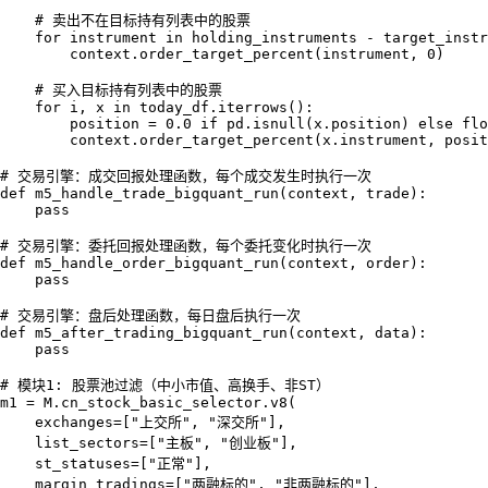
    # 卖出不在目标持有列表中的股票

    for instrument in holding_instruments - target_instr
        context.order_target_percent(instrument, 0)

    # 买入目标持有列表中的股票

    for i, x in today_df.iterrows():

        position = 0.0 if pd.isnull(x.position) else flo
        context.order_target_percent(x.instrument, posit
# 交易引擎：成交回报处理函数，每个成交发生时执行一次

def m5_handle_trade_bigquant_run(context, trade):

    pass

# 交易引擎：委托回报处理函数，每个委托变化时执行一次

def m5_handle_order_bigquant_run(context, order):

    pass

# 交易引擎：盘后处理函数，每日盘后执行一次

def m5_after_trading_bigquant_run(context, data):

    pass

# 模块1: 股票池过滤（中小市值、高换手、非ST）

m1 = M.cn_stock_basic_selector.v8(

    exchanges=["上交所", "深交所"],

    list_sectors=["主板", "创业板"],

    st_statuses=["正常"],

    margin_tradings=["两融标的", "非两融标的"],
