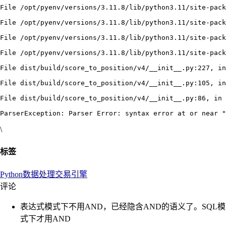
File /opt/pyenv/versions/3.11.8/lib/python3.11/site-pack
File /opt/pyenv/versions/3.11.8/lib/python3.11/site-pack
File /opt/pyenv/versions/3.11.8/lib/python3.11/site-pack
File /opt/pyenv/versions/3.11.8/lib/python3.11/site-pack
File dist/build/score_to_position/v4/__init__.py:227, in
File dist/build/score_to_position/v4/__init__.py:105, in
File dist/build/score_to_position/v4/__init__.py:86, in 
\
标签
Python
数据处理
交易引擎
评论
表达式模式下不用AND，已经隐含AND的语义了。SQL模
式下才用AND