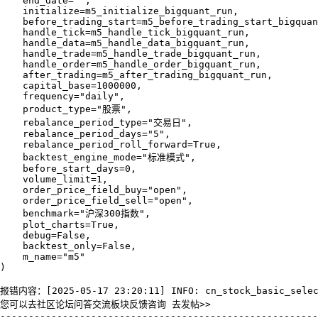
    end_date="",

    initialize=m5_initialize_bigquant_run,

    before_trading_start=m5_before_trading_start_bigquan
    handle_tick=m5_handle_tick_bigquant_run,

    handle_data=m5_handle_data_bigquant_run,

    handle_trade=m5_handle_trade_bigquant_run,

    handle_order=m5_handle_order_bigquant_run,

    after_trading=m5_after_trading_bigquant_run,

    capital_base=1000000,

    frequency="daily",

    product_type="股票",

    rebalance_period_type="交易日",

    rebalance_period_days="5",

    rebalance_period_roll_forward=True,

    backtest_engine_mode="标准模式",

    before_start_days=0,

    volume_limit=1,

    order_price_field_buy="open",

    order_price_field_sell="open",

    benchmark="沪深300指数",

    plot_charts=True,

    debug=False,

    backtest_only=False,

    m_name="m5"

)

报错内容：[2025-05-17 23:20:11] INFO: cn_stock_basic_selec
您可以去社区论坛问答交流板块反馈咨询 去发帖>>

--------------------------------------------------------