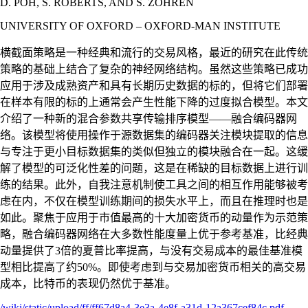
D. POH, S. ROBERTS, AND S. ZOHREN
UNIVERSITY OF OXFORD – OXFORD-MAN INSTITUTE
横截面策略是一种经典和流行的交易风格，最近的研究在此传统
策略的基础上结合了复杂的神经网络结构。虽然这些策略已成功
应用于涉及成熟资产和具有长期历史数据的标的，但将它们部署
在样本有限的标的上通常会产生性能下降的过度拟合模型。本文
介绍了一种新的混合参数共享传输排序模型——融合编码器网
络。该模型将使用操作于源数据集的编码器关注模块提取的信息
与专注于更小目标数据集的类似但独立的模块融合在一起。这缓
解了模型的可泛化性差的问题，这是在稀缺的目标数据上进行训
练的结果。此外，自我注意机制使工具之间的相互作用能够被考
虑在内，不仅在模型训练期间的损失水平上，而且在推理时也是
如此。聚焦于应用于市值最高的十大加密货币的动量作为示范策
略，融合编码器网络在大多数性能度量上优于参考基准，比经典
动量提供了3倍的夏普比率提高，与没有交易成本的最佳基准模
型相比提高了约50%。即使考虑到与交易加密货币相关的高交易
成本，比特币的表现仍然优于基准。
/wiki/static/upload/ff/ff67d8a4-3e3a-4e8f-a31d-12a367cef84c.pdf