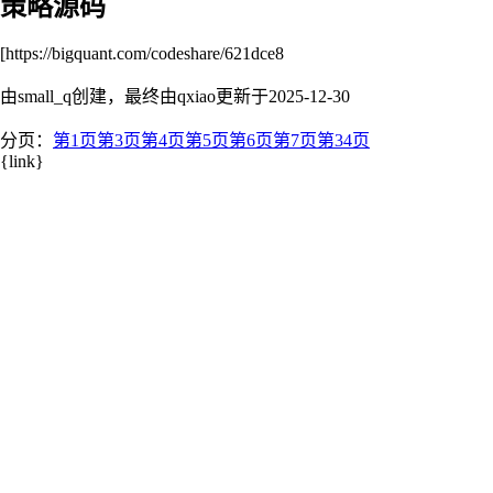
策略源码
[https://bigquant.com/codeshare/621dce8
由small_q创建，最终由qxiao更新于
2025-12-30
分页：
第1页
第3页
第4页
第5页
第6页
第7页
第34页
{link}