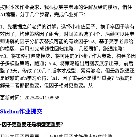
按照本次作业要求，我根据笑宇老师的讲解及给的模版，借住
AI编程，分了几个步骤，完成作业如下：
1、先根据之前老师的讲解，选择小市值因子、换手率因子等有
效因子，构建策略因子组合，时间关系选了4个，后续可以用老
师讲解的因子分析表替换可能的有效因子\n2、基于笑宇老师给
的模版，运用AI完成线性回归策略，几经周折，跑通策略；
\n3、将策略打包成模块，将可用的3个模型作为参数，构建多因
子多模型策略，跑通；\n4、将策略输出用图表展示出来。前后
整了3天，修改了10几个版本才成型，累得够呛，但最终跑通还
是欣慰的\n\n学习心得：\n1、因子重要还是模型重要？\n我的理
解是二者都很重要，但因子相对更重要。从
更新时间：2025-08-11 08:58
Skelton作业提交
•
因子更重要还是模型更重要？
我认为因子更重要，只有好的因子才能做出好的策略。