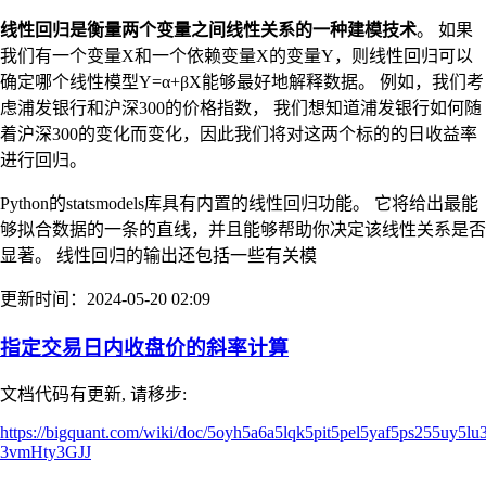
线性回归是衡量两个变量之间线性关系的一种建模技术
。 如果
我们有一个变量X和一个依赖变量X的变量Y，则线性回归可以
确定哪个线性模型Y=α+βX能够最好地解释数据。 例如，我们考
虑浦发银行和沪深300的价格指数， 我们想知道浦发银行如何随
着沪深300的变化而变化，因此我们将对这两个标的的日收益率
进行回归。
Python的statsmodels库具有内置的线性回归功能。 它将给出最能
够拟合数据的一条的直线，并且能够帮助你决定该线性关系是否
显著。 线性回归的输出还包括一些有关模
更新时间：2024-05-20 02:09
指定交易日内收盘价的斜率计算
文档代码有更新, 请移步:
https://bigquant.com/wiki/doc/5oyh5a6a5lqk5pit5pel5yaf5ps255uy5
3vmHty3GJJ