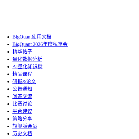
BigQuant使用文档
BigQuant 2026年度私享会
精华帖子
量化数据分析
AI量化知识树
精品课程
研报&论文
公告通知
问答交流
比赛讨论
平台建议
策略分享
旗舰版会员
历史文档