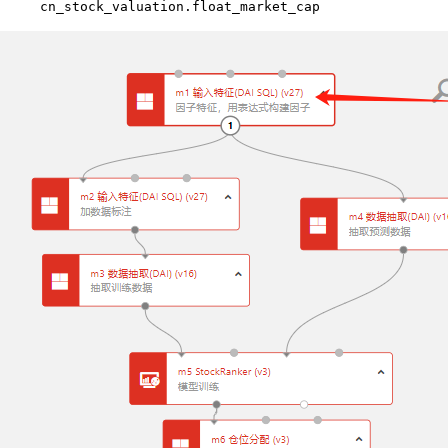
cn_stock_valuation.float_market_cap