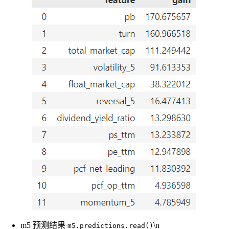
m5 预测结果
\n
m5.predictions.read()