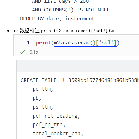
m2 数据标注
\n
print(m2.data.read()["sql"])