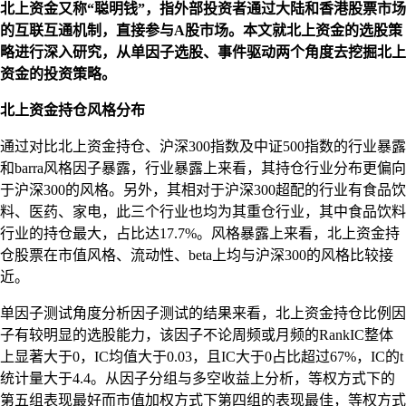
北上资金又称“聪明钱”，指外部投资者通过大陆和香港股票市场
的互联互通机制，直接参与A股市场。本文就北上资金的选股策
略进行深入研究，从单因子选股、事件驱动两个角度去挖掘北上
资金的投资策略。
北上资金持仓风格分布
通过对比北上资金持仓、沪深300指数及中证500指数的行业暴露
和barra风格因子暴露，行业暴露上来看，其持仓行业分布更偏向
于沪深300的风格。另外，其相对于沪深300超配的行业有食品饮
料、医药、家电，此三个行业也均为其重仓行业，其中食品饮料
行业的持仓最大，占比达17.7%。风格暴露上来看，北上资金持
仓股票在市值风格、流动性、beta上均与沪深300的风格比较接
近。
单因子测试角度分析因子测试的结果来看，北上资金持仓比例因
子有较明显的选股能力，该因子不论周频或月频的RankIC整体
上显著大于0，IC均值大于0.03，且IC大于0占比超过67%，IC的t
统计量大于4.4。从因子分组与多空收益上分析，等权方式下的
第五组表现最好而市值加权方式下第四组的表现最佳，等权方式