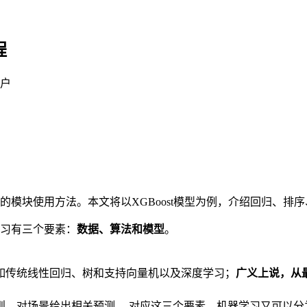
程
用户
模块使用方法。本文将以XGBoost模型为例，介绍回归、排
习有三个要素：
数据、算法和模型
。
如传统线性回归、树和支持向量机以及深度学习；
广义上说，从
则，对场景给出相关预测。 对应这三个要素，机器学习又可以分