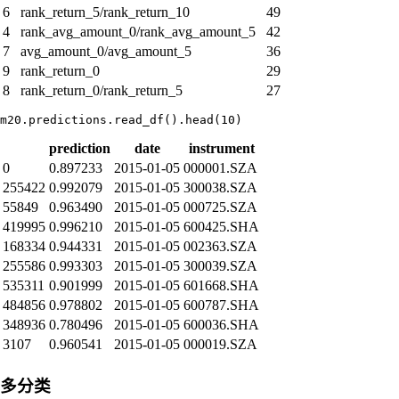
6
rank_return_5/rank_return_10
49
4
rank_avg_amount_0/rank_avg_amount_5
42
7
avg_amount_0/avg_amount_5
36
9
rank_return_0
29
8
rank_return_0/rank_return_5
27
prediction
date
instrument
0
0.897233
2015-01-05
000001.SZA
255422
0.992079
2015-01-05
300038.SZA
55849
0.963490
2015-01-05
000725.SZA
419995
0.996210
2015-01-05
600425.SHA
168334
0.944331
2015-01-05
002363.SZA
255586
0.993303
2015-01-05
300039.SZA
535311
0.901999
2015-01-05
601668.SHA
484856
0.978802
2015-01-05
600787.SHA
348936
0.780496
2015-01-05
600036.SHA
3107
0.960541
2015-01-05
000019.SZA
多分类