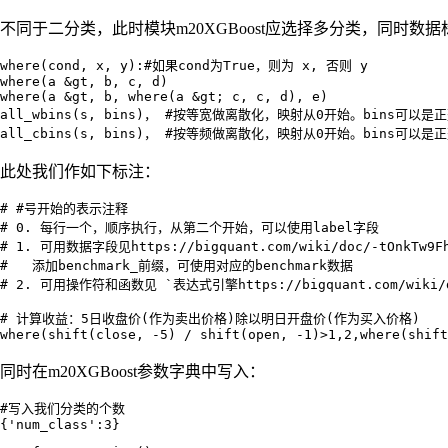
不同于二分类，此时模块m20XGBoost应选择多分类，同时
where(cond, x, y):#如果cond为True，则为 x, 否则 y 

where(a &gt, b, c, d)

where(a &gt, b, where(a &gt; c, c, d), e)

all_wbins(s, bins)， #按等宽做离散化，映射从0开始。bins可以是
此处我们作如下标注：
# #号开始的表示注释

# 0. 每行一个，顺序执行，从第二个开始，可以使用label字段

# 1. 可用数据字段见https://bigquant.com/wiki/doc/-tOnkTw9Fh
#   添加benchmark_前缀，可使用对应的benchmark数据

# 2. 可用操作符和函数见 `表达式引擎https://bigquant.com/wiki/doc
# 计算收益：5日收盘价(作为卖出价格)除以明日开盘价(作为买入价格)

同时在m20XGBoost参数字典中写入：
#写入我们分类的个数
