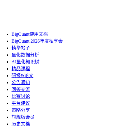
BigQuant使用文档
BigQuant 2026年度私享会
精华帖子
量化数据分析
AI量化知识树
精品课程
研报&论文
公告通知
问答交流
比赛讨论
平台建议
策略分享
旗舰版会员
历史文档