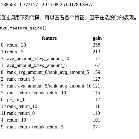
538663
1.372157
2015-08-25
601789.SHA
通过调用下列代码，可以查看各个特征、因子在选股时的表现。
feature
gain
0
return_20
258
10
return_5
213
3
avg_amount_5/avg_amount_20
177
1
avg_amount_0/avg_amount_5
167
8
rank_avg_amount_0/rank_avg_amount_5
159
2
rank_return_5
127
7
rank_avg_amount_5/rank_avg_amount_10
121
5
rank_return_5/rank_return_10
115
6
pe_ttm_0
112
12
rank_return_10
111
11
rank_return_0
110
4
return_10
101
9
rank_return_0/rank_return_5
97