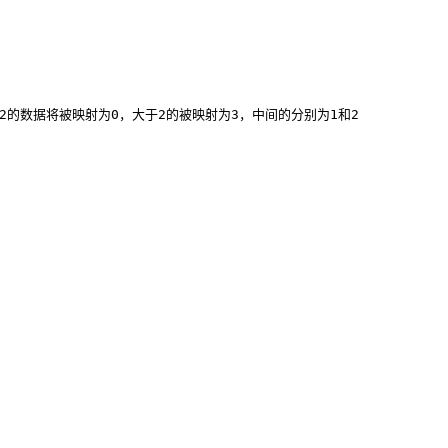
，小于-2的数据将被映射为0，大于2的被映射为3，中间的分别为1和2
