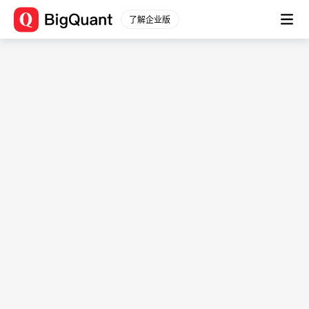
了解企业版
数据源信息 (user_data_chsh4749)
数据平台
数据描述： -
通用数据
股票数据
文档
股票行情
数据简介
分钟行情
-
股票信息
用例
财务数据
-
原始数据
表结构
衍生数据
财务分析
字段
字段
字段类型
一致预期
描述
指数数据
sort
int64
-
指数行情
date
timestamp[ns]
-
指数信息
instrument
string
-
行业板块
表名：user_data_chsh4749
行业行情
起始时间：
2024-10-
行业信息
03T20:56:13.162952+08:00
期货数据