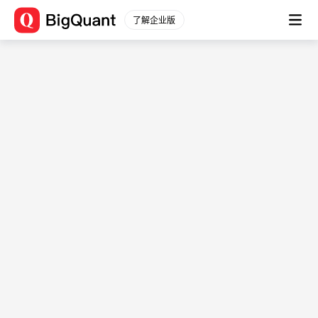
了解企业版
数据源信息 (user_data_chlia3210)
数据平台
数据描述： -
通用数据
股票数据
文档
股票行情
数据简介
分钟行情
-
股票信息
用例
财务数据
-
原始数据
表结构
衍生数据
财务分析
字段
字段
字段类型
一致预期
描述
指数数据
sort
int64
-
指数行情
date
timestamp[ns]
-
指数信息
instrument
string
-
行业板块
表名：user_data_chlia3210
行业行情
起始时间：
2025-04-
行业信息
22T13:43:52.680245+08:00
期货数据