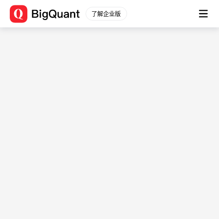
了解企业版
数据源信息
数据平台
(user_data_chjuru6044)
通用数据
股票数据
数据描述： -
股票行情
文档
分钟行情
数据简介
股票信息
-
财务数据
用例
原始数据
-
衍生数据
表结构
财务分析
一致预期
字段
字段
字段类型
指数数据
描述
指数行情
sort
int64
-
指数信息
date
timestamp[ns]
-
行业板块
instrument
string
-
行业行情
表名：user_data_chjuru6044
行业信息
起始时间：
2025-06-
期货数据