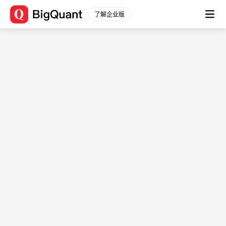
了解企业版
数据源信息
数据平台
(user_data_bangz5115)
通用数据
股票数据
数据描述： -
股票行情
文档
分钟行情
数据简介
股票信息
-
财务数据
用例
原始数据
-
衍生数据
表结构
财务分析
一致预期
字段
字段
字段类型
指数数据
描述
指数行情
instrument
string
-
指数信息
sort
int64
-
行业板块
date
timestamp[ns]
-
行业行情
表名：user_data_bangz5115
行业信息
起始时间：
2025-01-
期货数据