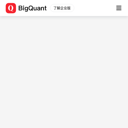
了解企业版
数据源信息 (user_data_aish2273)
数据平台
数据描述： -
通用数据
股票数据
文档
股票行情
数据简介
分钟行情
-
股票信息
用例
财务数据
-
原始数据
表结构
衍生数据
财务分析
字段
字段
字段类型
一致预期
描述
指数数据
instrument
string
-
指数行情
date
timestamp[ns]
-
指数信息
sort
int64
-
行业板块
表名：user_data_aish2273
行业行情
起始时间：
2024-10-
行业信息
04T10:57:17.760958+08:00
期货数据