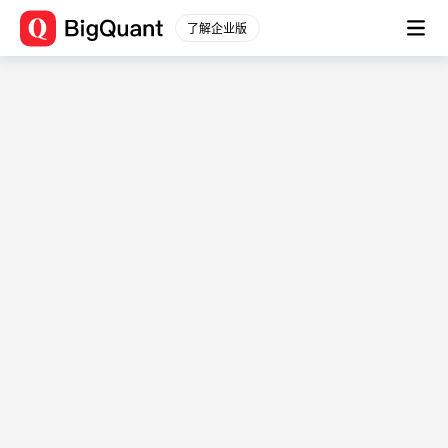
了解企业版
数据源信息
数据平台
(tianchuang40a_1850a)
通用数据
股票数据
数据描述： -
股票行情
文档
分钟行情
数据简介
股票信息
-
财务数据
用例
原始数据
-
衍生数据
表结构
财务分析
一致预期
字段
字段
字段类型
指数数据
描述
指数行情
instrument
string
-
指数信息
score
double
-
行业板块
position
int64
-
行业行情
date
timestamp[ns]
-
行业信息
表名：tianchuang40a_1850a
期货数据