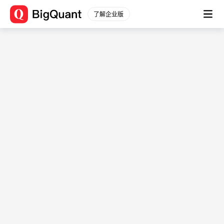
了解企业版
数据源信息 (testfactor0001)
数据平台
数据描述： -
通用数据
股票数据
文档
股票行情
数据简介
分钟行情
-
股票信息
用例
财务数据
-
原始数据
表结构
衍生数据
财务分析
字段
字段
字段类型
一致预期
描述
指数数据
f3
double
-
指数行情
f4
double
-
指数信息
f5
int32
-
行业板块
f7
int32
-
行业行情
decimal128(1,
f8
-
行业信息
0)
期货数据