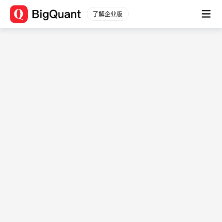
了解企业版
数据源信息 (gc_nostde_fs_v2)
数据平台
数据描述： -
通用数据
股
文档
票数据
数据简介
股票行情
-
分钟行情
用例
股票信息
-
财务数据
表结构
原始数据
衍生数据
字
财务分析
段
字段
字段类型
一致预期
描
指数数据
述
指数行情
ta_bbands_upperband_14_0
float
-
指数信息
ta_bbands_upperband_28_0
float
-
行业板块
ta_bbands_middleband_14_0
float
-
行业行情
ta_bbands_middleband_28_0
float
-
行业信息