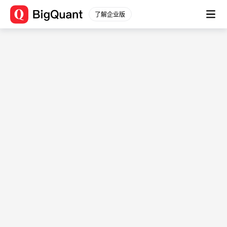
了解企业版
数据源信息 (factor_tmp_02)
数据平台
数据描述： -
通用数据
股票数据
文档
股票行情
数据简介
分钟行情
-
股票信息
用例
财务数据
-
原始数据
表结构
衍生数据
财务分析
字段
字段
字段类型
一致预期
描述
指数数据
instrument
string
-
指数行情
date
timestamp[ns]
-
指数信息
表名：factor_tmp_02
行业板块
起始时间：
2024-12-
行业行情
28T09:36:40.275899+08:00
行业信息
最近更新时间：
2024-12-
期货数据