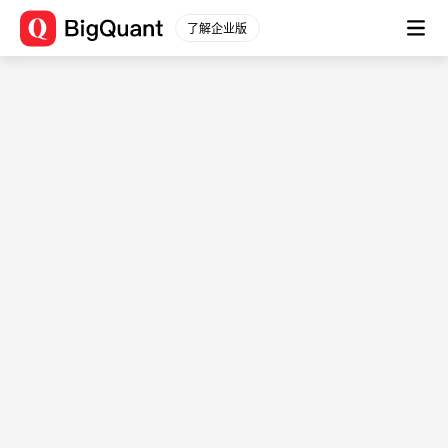
了解企业版
数据平台
海外舆情(twitter_user_tweets)
通用数据
股票数据
数据描述：
股票行情
起始时间：
2026-04-
分钟行情
10T16:06:26.728959+08:00
股票信息
最近更新时间：
2026-04-
财务数据
13T09:30:25.584299+08:00
原始数据
作者：bigquantdatabuilder1
衍生数据
舆情(bd_sentiment)
财务分析
数据描述：
一致预期
起始时间：
2024-10-
指数数据
17T14:43:38.485519+08:00
指数行情
最近更新时间：
2026-08-
指数信息
09T19:31:11.440432+08:00
行业板块
作者：bigquantdatabuilder1
行业行情
微博舆情(weibo_posts)
行业信息
数据描述：
期货数据
起始时间：
2025-09-