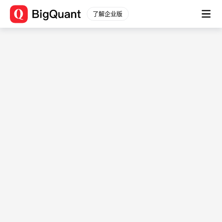
了解企业版
数据平台
上市公司公告
通用数据
股票数据
(cn_company_announcement)
股票行情
数据描述：记录上市公司公告记录
分钟行情
起始时间：
2026-04-
股票信息
17T14:39:24.236370+08:00
财务数据
最近更新时间：
2026-08-
原始数据
07T08:40:32.762980+08:00
衍生数据
作者：bigquantdatabuilder1
财务分析
一致预期
指数数据
指数行情
指数信息
行业板块
行业行情
行业信息
期货数据