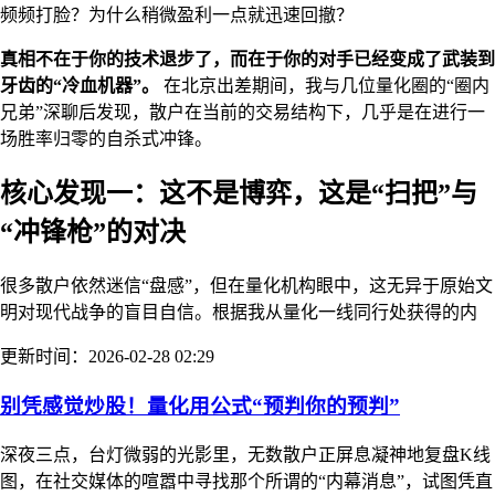
频频打脸？为什么稍微盈利一点就迅速回撤？
真相不在于你的技术退步了，而在于你的对手已经变成了武装到
牙齿的“冷血机器”。
在北京出差期间，我与几位量化圈的“圈内
兄弟”深聊后发现，散户在当前的交易结构下，几乎是在进行一
场胜率归零的自杀式冲锋。
核心发现一：这不是博弈，这是“扫把”与
“冲锋枪”的对决
很多散户依然迷信“盘感”，但在量化机构眼中，这无异于原始文
明对现代战争的盲目自信。根据我从量化一线同行处获得的内
更新时间：2026-02-28 02:29
别凭感觉炒股！量化用公式“预判你的预判”
深夜三点，台灯微弱的光影里，无数散户正屏息凝神地复盘K线
图，在社交媒体的喧嚣中寻找那个所谓的“内幕消息”，试图凭直