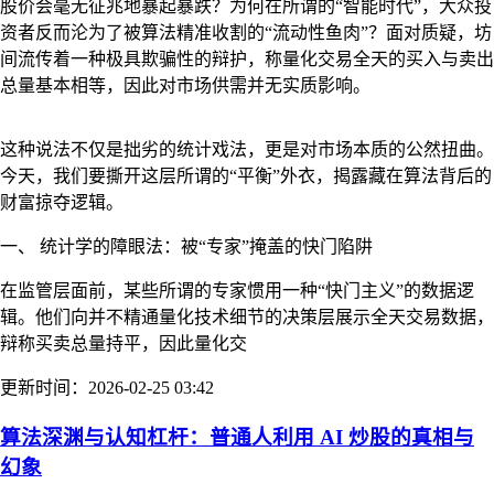
股价会毫无征兆地暴起暴跌？为何在所谓的“智能时代”，大众投
资者反而沦为了被算法精准收割的“流动性鱼肉”？面对质疑，坊
间流传着一种极具欺骗性的辩护，称量化交易全天的买入与卖出
总量基本相等，因此对市场供需并无实质影响。
这种说法不仅是拙劣的统计戏法，更是对市场本质的公然扭曲。
今天，我们要撕开这层所谓的“平衡”外衣，揭露藏在算法背后的
财富掠夺逻辑。
一、 统计学的障眼法：被“专家”掩盖的快门陷阱
在监管层面前，某些所谓的专家惯用一种“快门主义”的数据逻
辑。他们向并不精通量化技术细节的决策层展示全天交易数据，
辩称买卖总量持平，因此量化交
更新时间：2026-02-25 03:42
算法深渊与认知杠杆：普通人利用 AI 炒股的真相与
幻象