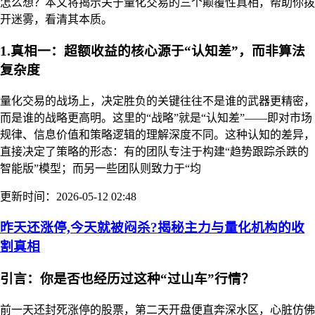
怎么想？本文将揭示关于量化交易的三个颠覆性真相，帮助你拨
开迷雾，看清其本质。
1.真相一：超额收益的核心源于“认知差”，而非算法
复杂度
量化交易的战场上，决定胜负的关键往往不是谁的武器更精密，
而是谁的战略更高明。这里的“战略”就是“认知差”——即对市场
规律、信息价值和策略逻辑的理解深度不同。这种认知的差异，
直接决定了策略的形态：有的团队专注于构建“趋势跟踪杀跌的
智能版”模型；而另一些团队则致力于“均
更新时间：2026-05-12 02:48
昨天还涨停,今天就被闷杀?揭秘主力与量化机构的收
割真相
引言：你是否也经历过这种“过山车”行情？
前一天还封死涨停的股票，第二天开盘便直奔深水区，心脏仿佛