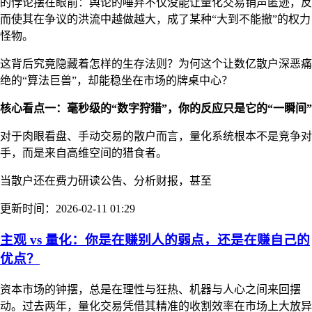
的悖论摆在眼前：舆论的唾弃不仅没能让量化交易销声匿迹，反
而使其在争议的洪流中越做越大，成了某种“大到不能撤”的权力
怪物。
这背后究竟隐藏着怎样的生存法则？为何这个让数亿散户深恶痛
绝的“算法巨兽”，却能稳坐在市场的牌桌中心？
核心看点一：毫秒级的“数字狩猎”，你的反应只是它的“一瞬间”
对于肉眼看盘、手动交易的散户而言，量化系统根本不是竞争对
手，而是来自高维空间的猎食者。
当散户还在费力研读公告、分析财报，甚至
更新时间：2026-02-11 01:29
主观 vs 量化：你是在赚别人的弱点，还是在赚自己的
优点？
资本市场的钟摆，总是在理性与狂热、机器与人心之间来回摆
动。过去两年，量化交易凭借其精准的收割效率在市场上大放异