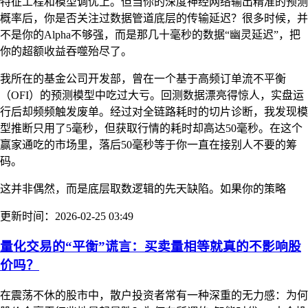
特征工程和模型调优上。但当你的深度神经网络输出精准的预测
概率后，你是否关注过数据管道底层的传输延迟？很多时候，并
不是你的Alpha不够强，而是那几十毫秒的数据“幽灵延迟”，把
你的超额收益吞噬殆尽了。
我所在的基金公司开发部，曾在一个基于高频订单流不平衡
（OFI）的预测模型中吃过大亏。回测数据漂亮得惊人，实盘运
行后却频频触发废单。经过对全链路耗时的切片诊断，我发现模
型推断只用了5毫秒，但获取行情的耗时却高达50毫秒。在这个
赢家通吃的市场里，落后50毫秒等于你一直在接别人不要的筹
码。
这并非偶然，而是底层取数逻辑的先天缺陷。如果你的策略
更新时间：2026-02-25 03:49
量化交易的“平衡”谎言：买卖量相等就真的不影响股
价吗？
在震荡不休的股市中，散户投资者常有一种深重的无力感：为何