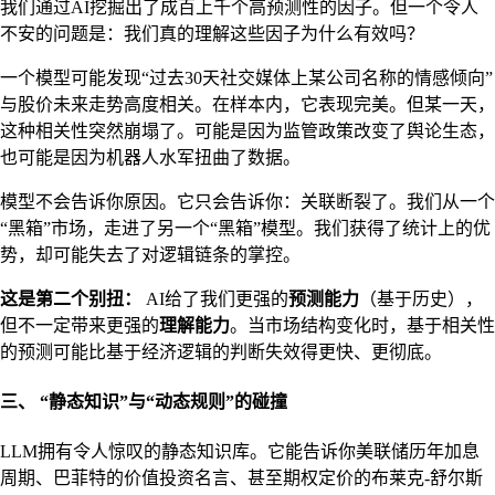
我们通过AI挖掘出了成百上千个高预测性的因子。但一个令人
不安的问题是：我们真的理解这些因子为什么有效吗？
一个模型可能发现“过去30天社交媒体上某公司名称的情感倾向”
与股价未来走势高度相关。在样本内，它表现完美。但某一天，
这种相关性突然崩塌了。可能是因为监管政策改变了舆论生态，
也可能是因为机器人水军扭曲了数据。
模型不会告诉你原因。它只会告诉你：关联断裂了。我们从一个
“黑箱”市场，走进了另一个“黑箱”模型。我们获得了统计上的优
势，却可能失去了对逻辑链条的掌控。
这是第二个别扭：
AI给了我们更强的
预测能力
（基于历史），
但不一定带来更强的
理解能力
。当市场结构变化时，基于相关性
的预测可能比基于经济逻辑的判断失效得更快、更彻底。
三、 “静态知识”与“动态规则”的碰撞
LLM拥有令人惊叹的静态知识库。它能告诉你美联储历年加息
周期、巴菲特的价值投资名言、甚至期权定价的布莱克-舒尔斯