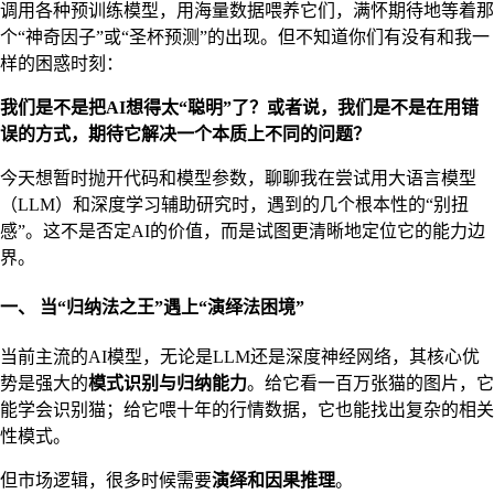
调用各种预训练模型，用海量数据喂养它们，满怀期待地等着那
个“神奇因子”或“圣杯预测”的出现。但不知道你们有没有和我一
样的困惑时刻：
我们是不是把AI想得太“聪明”了？或者说，我们是不是在用错
误的方式，期待它解决一个本质上不同的问题？
今天想暂时抛开代码和模型参数，聊聊我在尝试用大语言模型
（LLM）和深度学习辅助研究时，遇到的几个根本性的“别扭
感”。这不是否定AI的价值，而是试图更清晰地定位它的能力边
界。
一、 当“归纳法之王”遇上“演绎法困境”
当前主流的AI模型，无论是LLM还是深度神经网络，其核心优
势是强大的
模式识别与归纳能力
。给它看一百万张猫的图片，它
能学会识别猫；给它喂十年的行情数据，它也能找出复杂的相关
性模式。
但市场逻辑，很多时候需要
演绎和因果推理
。