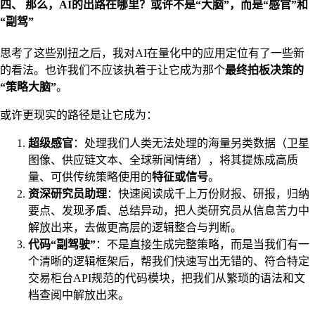
四、 那么，AI的出路在哪里？或许不是“大脑”，而是“感官”和
“副驾”
思考了这些别扭之后，我对AI在量化中的应用定位有了一些新
的看法。也许我们不应该执着于让它成为那个
最终拍板决策的
“策略大脑”
。
或许更现实的路径是让它成为：
超级感官
：处理我们人类无法处理的海量另类数据（卫星
图像、供应链文本、全球新闻情绪），将其提炼成高质
量、可供传统策略使用的
特征或信号
。
资深研究员助理
：快速阅读成千上万份财报、研报，归纳
要点、发现矛盾、总结异动，把人类研究员从信息苦力中
解放出来，去做更高层的逻辑整合与判断。
代码“副驾驶”
：不是直接生成完整策略，而是当我们有一
个清晰的逻辑框架后，帮我们快速写出无错的、符合特定
交易柜台API规范的代码模块，把我们从繁琐的语法和文
档查阅中解放出来。