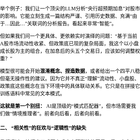
举个例子：我们让一个顶尖的LLM分析“央行超预期加息”对股市
的影响。它能立刻生成一篇结构严谨、引用历史数据、充满“由
于…因此…”关联词的分析报告。看起来非常“智能”。
但如果我们问一个更具体、更依赖实时演绎的问题：“基于当前
A股市场流动性收紧、但政策底已现的复杂局面，我这个以小盘
成长股为主的组合，在加息后的头五个交易日，应该如何调整权
重？”
模型很可能会开始
混淆概念、捏造数据
，或者给出一个四平八稳
但毫无操作性的建议。因为它并不真正“理解”流动性、小盘股、
政策底这些概念在当下环境中的具体联动关系。它只是在拼接它
训练语料中常见的文本模式。
这就是第一个别扭：
AI是顶级的“模式匹配器”，但市场需要我
们做“情境推理者”。前者向后看，后者向前看。
二、 “相关性”的狂欢与“逻辑性”的缺失