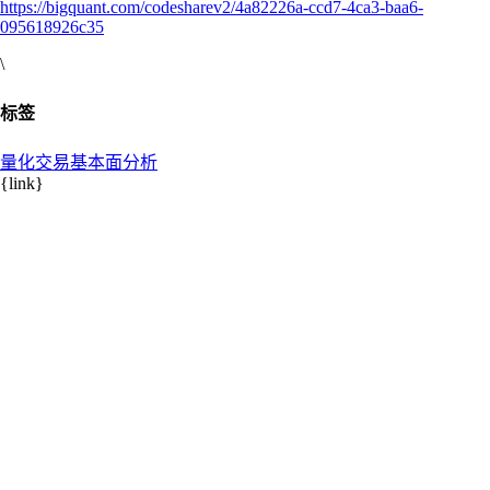
https://bigquant.com/codesharev2/4a82226a-ccd7-4ca3-baa6-
095618926c35
\
标签
量化交易
基本面分析
{link}