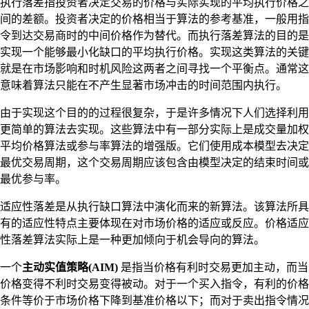
执行落差指投资者决定交易的价格与实际实现的平均执行价格之
间的差额。投资者决定的价格相当于算法的参考基准，一般用指
令到达交易商时的中间价格作为替代。而执行落差算法的目的是
实现一个能够最小化缺口的平均执行价格。实现这类算法的关键
就是在市场影响和时机风险这两者之间寻找一个平衡点。通常这
意味着算法只能在不产生显著市场冲击的时间范围内执行。
由于实现这个目的的过程很复杂，于是许多情况下人们选择利用
更简单的算法去实现。这些算法中有一部分实际上是成交量加权
平均价格算法或参与率算法的增强版。它们使用成本模型去决定
最优交易周期，这个交易周期应该包含由模型决定的结束时间或
最优参与率。
适应性落差是从执行缺口算法中演化而来的新算法。该算法所具
有的适应性特点主要体现在对市场价格的适应或反应。价格适应
性落差算法实际上是一种更加倾向于机会导向的算法。
一个
主动实值策略(AIM)
是指当价格有利时交易更加主动，而当
价格变得不利时交易变得被动。对于一个买入指令，有利的价格
条件等价于市场价格下降到基准价格以下；而对于卖出指令情况