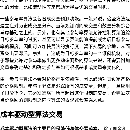
都是为了最小化市场冲击。在实践中，参与率算法可能会考虑其
他的因素，比如流动性等来帮助选择最优的交易时机。
一些参与率算法会包含成交量预测功能。一般来说，这些方法是
建立在对历史成交量分布、当前观测到的成交量和数量分析综合
考虑基础之上的。另外，也有其他参与率算法允许控制算法追踪
目标参与率的进度，甚至可以显示算法能够提前或之后目标参与
率的程度。因此可以加快算法的执行度，留下交易的余地，从而
避免出现滞后。事实上，这成为目标参与率的一个倾斜机制。对
于那些允许对参与率做出更多动态调整的算法来说，还需要附加
变量来确定基准和确定参与率如何根据基准或变量来变化的。
由于参与率算法不会对价格产生依赖性，因此必须对其设定严格
的价格限制。参与率算法是追踪所有的成交量，但是，一旦应用
了限价指令，它必须忽略掉所有超出这个限制的交易，否则每次
当价格回落到限制之内时算法的表现就会差强人意。
成本驱动型算法交易
成本驱动型算法的主要目的是降低总体交易成本，
除了佣金和