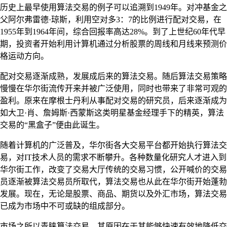
历史上最早使用算法交易的例子可以追溯到1949年。对冲基金之
父阿尔弗雷德·琼斯，利用空对多3：7的比例进行配对交易，在
1955年到1964年间，综合回报率高达28%。到了上世纪60年代早
期，投资者开始利用计算机通过分析股票的周线和月线来预测价
格运动方向。
配对交易逐渐成熟，发展成后来的算法交易。随后算法交易策略
慢慢在华尔街流传开来并被广泛使用，同时也带来了非常可观的
盈利。原来在摩根士丹利从事配对交易的研究员，后来逐渐成为
如大卫·肖、詹姆斯·西蒙斯这类明星基金经理手下的精英，算法
交易的“黑盒子”便由此诞生。
随着计算机的广泛普及，华尔街各大交易平台都开始执行算法交
易，对IT技术人员的需求不断攀升。各种数量化研究人才进入到
华尔街工作，改变了交易大厅传统的交易习惯，公开喊价的交易
员逐渐被算法交易员所取代，算法交易也从此在华尔街开始蓬勃
发展。现在，无论是股票、商品、期货以及外汇市场，算法交易
已成为市场中不可或缺的组成部分。
市场之所以青睐算法交易，其原因在于其能够快速有效地降低交