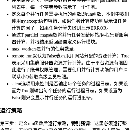
使用循环语句，构建参数组合字典并存储在parameters_list
列表中，每一个字典参数表示了一个任务。
定义每个并行任务需要执行的函数即run函数，本例中我们
使用try,except语句容错，如果任务计算成功则显示该任务
计算的因子，如果任务计算失败则显示ERROR。
通过T.parallel_map函数将并行任务发给网站/远程集群服务
器计算，并将结果返回给自定义运行模块。
max_workers是并行的任务数量，
remote_run默认为False表示采用网站分配的资源计算；True
表示采用集群服务器资源并行计算。由于平台资源有限因
此进行了账号权限管理，需要使用并行计算功能的用户请
联系小Q获取高级会员权限。
silent选项用来控制是否输出每个任务的过程日志。如果设
置为True则输出每个任务的运行过程日志，如果设置为
False则只会显示并行任务的运行进度条。
运行策略
第三步：定义run函数后运行策略，
特别强调
：这里必须运行整