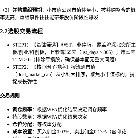
（3）
并购重组预期
：小市值公司市值体量小，被并购整合的概
率更高，重组事件往往能带来股价阶段性爆发
2.2选股交易流程
STEP1：【基础筛选】非ST、非停牌，覆盖沪深北交所主
板/创业/科创板，上市满365天（list_days > 365），市盈率
TTM > 0（排除亏损股，确保基本面无重大问题）
STEP2：【核心因子排序】按流通市值
（float_market_cap）从小到大排序，聚焦小市值标的，捕
捉成长弹性
交易规则
调仓频率
：根据WFA优化结果决定调仓频率
持股数量：根据WFA优化结果决定
仓位分配
：等权重分配
成本设置
：买入佣金0.03%、卖出佣金0.13%（含印花