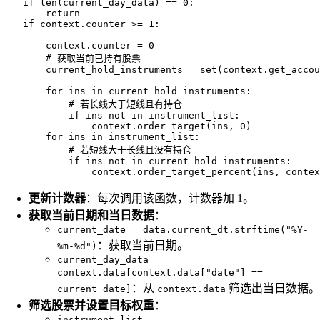
    if len(current_day_data) == 0:

        return

    if context.counter >= 1:

        context.counter = 0

        # 获取当前已持有股票

        current_hold_instruments = set(context.get_accou
        for ins in current_hold_instruments:

            # 若长线大于短线且有持仓

            if ins not in instrument_list:

                context.order_target(ins, 0)

        for ins in instrument_list:

            # 若短线大于长线且没有持仓

            if ins not in current_hold_instruments:

更新计数器
：每次调用该函数，计数器加 1。
获取当前日期和当日数据
：
current_date = data.current_dt.strftime("%Y-
：获取当前日期。
%m-%d")
current_day_data =
context.data[context.data["date"] ==
：从
筛选出当日数据。
current_date]
context.data
筛选股票并设置目标权重
：
instrument_list =