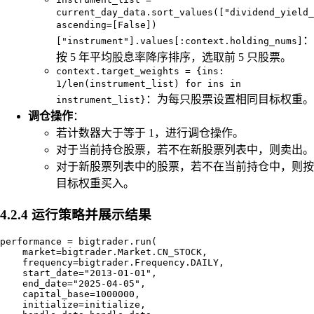
current_day_data.sort_values(["dividend_yield_
ascending=[False])
：
["instrument"].values[:context.holding_nums]
按 5 年平均股息率降序排序，选取前 5 只股票。
context.target_weights = {ins:
1/len(instrument_list) for ins in
：为每只股票设置相同目标权重。
instrument_list}
调仓操作
：
若计数器大于等于 1，进行调仓操作。
对于当前持仓股票，若不在新股票列表中，则卖出。
对于新股票列表中的股票，若不在当前持仓中，则按
目标权重买入。
4.2.4 运行策略并展示结果
performance = bigtrader.run(

    market=bigtrader.Market.CN_STOCK,

    frequency=bigtrader.Frequency.DAILY,

    start_date="2013-01-01",

    end_date="2025-04-05",

    capital_base=1000000,

    initialize=initialize,
