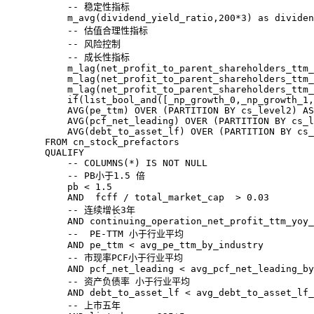
            -- 稳定性指标

            m_avg(dividend_yield_ratio,200*3) as dividen
            -- 估值合理性指标

            -- 风险控制

            -- 成长性指标

            m_lag(net_profit_to_parent_shareholders_ttm_
            m_lag(net_profit_to_parent_shareholders_ttm_
            m_lag(net_profit_to_parent_shareholders_ttm_
            if(list_bool_and([_np_growth_0,_np_growth_1,
            AVG(pe_ttm) OVER (PARTITION BY cs_level2) AS
            AVG(pcf_net_leading) OVER (PARTITION BY cs_l
            AVG(debt_to_asset_lf) OVER (PARTITION BY cs_
        FROM cn_stock_prefactors

        QUALIFY

            -- COLUMNS(*) IS NOT NULL

            -- PB小于1.5 倍

            pb < 1.5

            AND  fcff / total_market_cap  > 0.03 

            -- 连续增长3年

            AND continuing_operation_net_profit_ttm_yoy_
            --  PE-TTM 小于行业平均

            AND pe_ttm < avg_pe_ttm_by_industry

            -- 市现率PCF小于行业平均

            AND pcf_net_leading < avg_pcf_net_leading_by
            -- 资产负债率 小于行业平均

            AND debt_to_asset_lf < avg_debt_to_asset_lf_
            -- 上市五年
