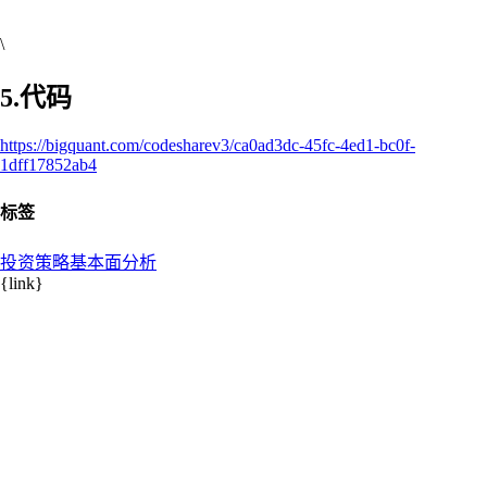
\
5.代码
https://bigquant.com/codesharev3/ca0ad3dc-45fc-4ed1-bc0f-
1dff17852ab4
标签
投资策略
基本面分析
{link}