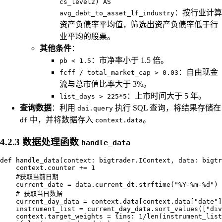
cs_level2) AS
：按行业计算
avg_debt_to_asset_lf_industry
资产负债率平均值，筛选出资产负债率低于行
业平均的股票。
其他条件
：
：市净率小于 1.5 倍。
pb < 1.5
：自由现金
fcff / total_market_cap > 0.03
流与总市值比率大于 3%。
：上市时间大于 5 年。
list_days > 225*5
查询数据
：利用
执行 SQL 查询，将结果存储在
dai.query
中，并将数据存入
。
df
context.data
4.2.3 数据处理函数
handle_data
def handle_data(context: bigtrader.IContext, data: bigtr
    context.counter += 1

    #获取当前日期

    current_date = data.current_dt.strftime("%Y-%m-%d")

    # 获取当日数据

    current_day_data = context.data[context.data["date"]
    instrument_list = current_day_data.sort_values(["div
    context.target_weights = {ins: 1/len(instrument_list