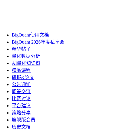
BigQuant使用文档
BigQuant 2026年度私享会
精华帖子
量化数据分析
AI量化知识树
精品课程
研报&论文
公告通知
问答交流
比赛讨论
平台建议
策略分享
旗舰版会员
历史文档