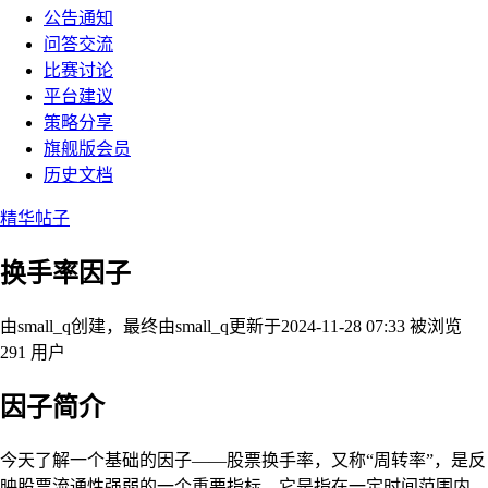
公告通知
问答交流
比赛讨论
平台建议
策略分享
旗舰版会员
历史文档
精华帖子
换手率因子
由small_q创建，最终由small_q
更新于2024-11-28 07:33
被浏览
291 用户
因子简介
今天了解一个基础的因子——股票换手率，又称“周转率”，是反
映股票流通性强弱的一个重要指标，它是指在一定时间范围内