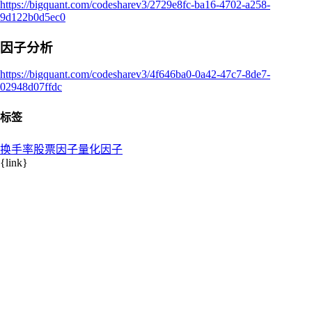
https://bigquant.com/codesharev3/2729e8fc-ba16-4702-a258-
9d122b0d5ec0
因子分析
https://bigquant.com/codesharev3/4f646ba0-0a42-47c7-8de7-
02948d07ffdc
标签
换手率
股票因子
量化因子
{link}