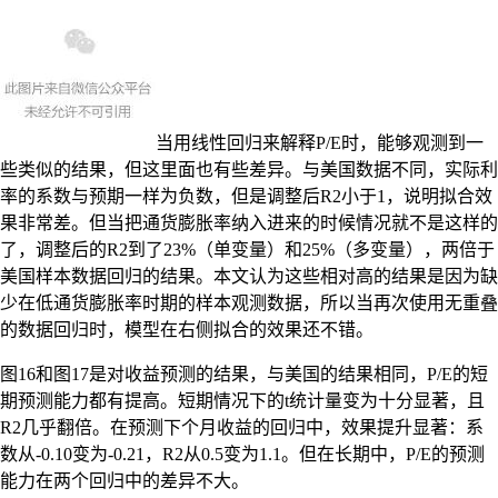
当用线性回归来解释P/E时，能够观测到一
些类似的结果，但这里面也有些差异。与美国数据不同，实际利
率的系数与预期一样为负数，但是调整后R2小于1，说明拟合效
果非常差。但当把通货膨胀率纳入进来的时候情况就不是这样的
了，调整后的R2到了23%（单变量）和25%（多变量），两倍于
美国样本数据回归的结果。本文认为这些相对高的结果是因为缺
少在低通货膨胀率时期的样本观测数据，所以当再次使用无重叠
的数据回归时，模型在右侧拟合的效果还不错。
图16和图17是对收益预测的结果，与美国的结果相同，P/E的短
期预测能力都有提高。短期情况下的t统计量变为十分显著，且
R2几乎翻倍。在预测下个月收益的回归中，效果提升显著：系
数从-0.10变为-0.21，R2从0.5变为1.1。但在长期中，P/E的预测
能力在两个回归中的差异不大。