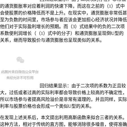
的通货膨胀率对应着利润的快速下降，而这在之前的（1）式中
会使股票的价格降低而不是上升。在现实中，通货膨胀非常低甚
至为负数的时间里，市场参与者应该会更加担心经济状况并降低
他们对于实际盈利增长的预期。而（3）式结果中的负的二次项
系数使利润增长（（1）式中的分子）和通货膨胀呈现倒U型的
关系，继而导致股价与通货膨胀也呈现类似的关系。
回归结果显示：由于二次项的系数为正且较
大，过低或者过高的实际利率都会导致价格上较高的不确定性，
所以市场参与者提高风险溢价是非常有道理的，并且同样，实际
利率与股票价格也会形成一个类似U型的关系。
在发现上述关系后，本文提出利用高斯函数来拟合三者的关系。
这种方法，相对于传统的直方图，能够消除很多噪音，使得准确