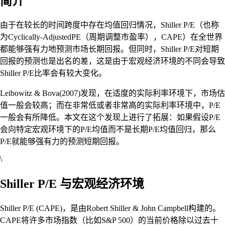
简介
由于在较长的时间跨度中存在均值回归情况，Shiller P/E（也称
为Cyclically-AdjustedPE（周期调整市盈率），CAPE）在全世界
都能够强有力地预测市场长期回报。但同时，Shiller P/E对短期
回报的预测也是出名的差，这是由于宏观经济环境的不同会导致
Shiller P/E比率会有较大变化。
Leibowitz & Bova(2007)发现，在适度的实际利率环境下，市场估
值一般会较高；而在非常低或者非常高的实际利率环境中，P/E
一般会有所降低。本文在这个发现上进行了拓展：如果假设P/E
会向特定宏观环境下的P/E均值而不是长期P/E均值回归，那么
P/E就能够强有力的预测短期回报。
\
Shiller P/E 与宏观经济环境
Shiller P/E (CAPE)，是由Robert Shiller & John Campbell构建的。
CAPE将许多市场指数（比如S&P 500）的当前价格除以过去十