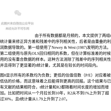
由于所有数据都是月频的，本文提供了两组t
统计量来修正异方差和残差中的序列相关性，后者是由重叠的利
润数据导致的。第一组使用了Newey & West (1987)发明的方法。
第二组使用与原先OLS回归相同的系数，但在计算标准差的时候
用的没有重合数据的样本。这种方法消除了残差中的序列相关性
并且得到了更显著的t统计量，尤其是在较长的时间段内。
图8显示所有的系数均为负数；更低的估值倍数（P/E）对应着被
低估的价格，而这意味着之后能得到更高的回报。这个结果与已
有文献的结果相符合，t统计量和R2都随着时间长度的增加而增
加。比如把时间从一个月拉长到10年，R2从不到1%上升到了超
过30%，且t统计量从1.79上升到了2.07。