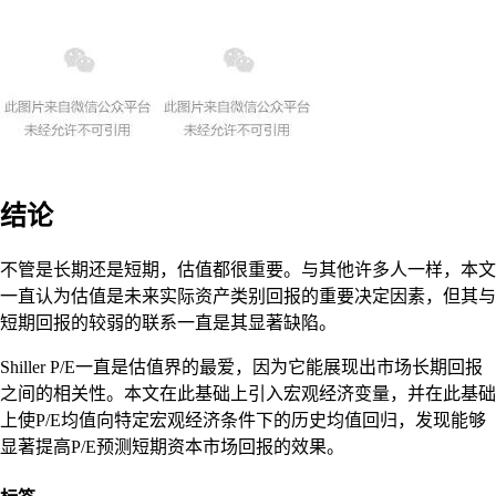
结论
不管是长期还是短期，估值都很重要。与其他许多人一样，本文
一直认为估值是未来实际资产类别回报的重要决定因素，但其与
短期回报的较弱的联系一直是其显著缺陷。
Shiller P/E一直是估值界的最爱，因为它能展现出市场长期回报
之间的相关性。本文在此基础上引入宏观经济变量，并在此基础
上使P/E均值向特定宏观经济条件下的历史均值回归，发现能够
显著提高P/E预测短期资本市场回报的效果。