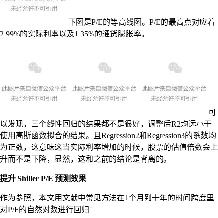
下图是P/E的等高线图。P/E的最高点对应着
2.99%的实际利率以及1.35%的通货膨胀率。
可
以发现，三个线性回归的结果都不是很好，调整后R2均远小于
使用高斯函数拟合的结果。且Regression2和Regression3的系数均
为正数，这意味这当实际利率增加的时候，股票的估值倍数会上
升而不是下降，显然，这和之前的结论是背离的。
提升 Shiller P/E 预测效果
作为参照，本文用文献中常见方法在1个月到十年的时间跨度里
对P/E的自然对数进行回归：