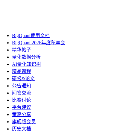
BigQuant使用文档
BigQuant 2026年度私享会
精华帖子
量化数据分析
AI量化知识树
精品课程
研报&论文
公告通知
问答交流
比赛讨论
平台建议
策略分享
旗舰版会员
历史文档