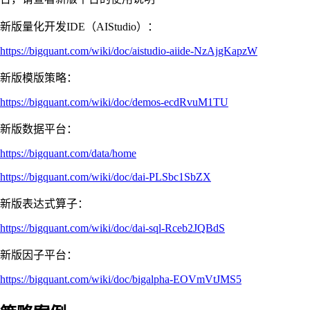
新版量化开发IDE（AIStudio）：
https://bigquant.com/wiki/doc/aistudio-aiide-NzAjgKapzW
新版模版策略：
https://bigquant.com/wiki/doc/demos-ecdRvuM1TU
新版数据平台：
https://bigquant.com/data/home
https://bigquant.com/wiki/doc/dai-PLSbc1SbZX
新版表达式算子：
https://bigquant.com/wiki/doc/dai-sql-Rceb2JQBdS
新版因子平台：
https://bigquant.com/wiki/doc/bigalpha-EOVmVtJMS5