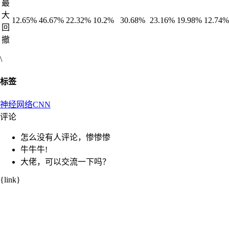
最
大
12.65%
46.67%
22.32%
10.2%
30.68%
23.16%
19.98%
12.74%
回
撤
\
标签
神经网络
CNN
评论
怎么没有人评论，惨惨惨
牛牛牛!
大佬，可以交流一下吗？
{link}