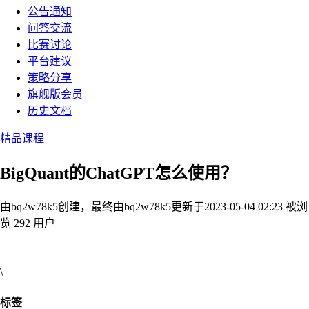
公告通知
问答交流
比赛讨论
平台建议
策略分享
旗舰版会员
历史文档
精品课程
BigQuant的ChatGPT怎么使用？
由bq2w78k5创建，最终由bq2w78k5
更新于2023-05-04 02:23
被浏
览 292 用户
\
标签