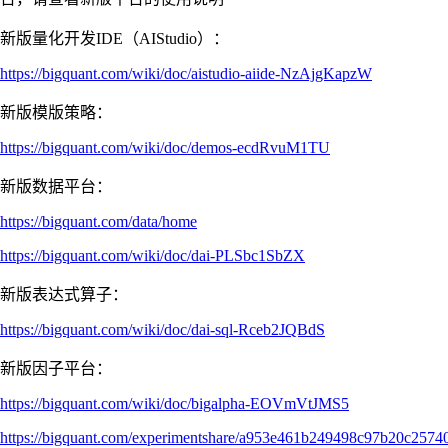
新版量化开发IDE（AIStudio）：
https://bigquant.com/wiki/doc/aistudio-aiide-NzAjgKapzW
新版模版策略：
https://bigquant.com/wiki/doc/demos-ecdRvuM1TU
新版数据平台：
https://bigquant.com/data/home
https://bigquant.com/wiki/doc/dai-PLSbc1SbZX
新版表达式算子：
https://bigquant.com/wiki/doc/dai-sql-Rceb2JQBdS
新版因子平台：
https://bigquant.com/wiki/doc/bigalpha-EOVmVtJMS5
https://bigquant.com/experimentshare/a953e461b249498c97b20c2574