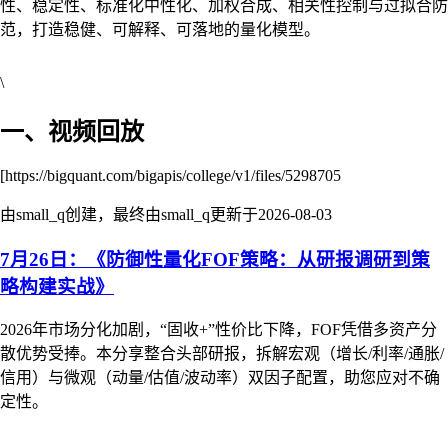
性、稳定性、标准化中性化、加权合成、相关性控制与过拟合防
范，打造稳健、可解释、可落地的量化模型。
\
一、视频回放
[https://bigquant.com/bigapis/college/v1/files/5298705
由small_q创建，最终由small_q更新于
2026-08-03
7月26日：《防御性量化FOF策略：从研报调研到策
略构建实战》
2026年市场分化加剧，“固收+”性价比下降，FOF凭借多资产分
散优势受捧。本分享整合头部研报，拆解宏观（增长/利率/通胀/
信用）与微观（动量/估值/波动率）双因子配置，助您应对不确
定性。