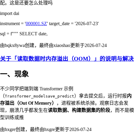
配。这是还要怎么处理吗
import dai
instrument = '
000001.SZ
' target_date = '2026-07-23'
sql = f""" SELECT date,
由bqkx8ywa创建，最终由xiaoshao更新于
2026-07-24
关于「读取数据时内存溢出（OOM）」的说明与解决
一、现象
不少同学把端到端 Transformer 示例
（
）拿去提交后，运行时报
内
Transformer_modelsave_predict
存溢出（Out Of Memory）
，进程被系统杀掉。观察日志会发
现，崩溃几乎都发生在
读取数据、构建数据集的阶段
，而不是模
型训练或推
由hxgre创建，最终由hxgre更新于
2026-07-24