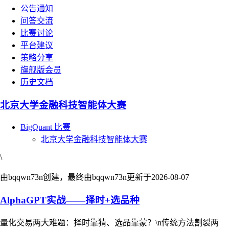
公告通知
问答交流
比赛讨论
平台建议
策略分享
旗舰版会员
历史文档
北京大学金融科技智能体大赛
BigQuant 比赛
北京大学金融科技智能体大赛
\
由bqqwn73n创建，最终由bqqwn73n更新于
2026-08-07
AlphaGPT实战——择时+选品种
量化交易两大难题：择时靠猜、选品靠蒙？\n传统方法割裂两