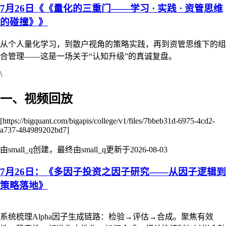
7月26日《《量化的三重门——学习 · 实践 · 资管思维
的碰撞》》
从个人量化学习，到散户视角的策略实践，再到资管思维下的组
合管理——这是一场关于“认知升级”的真诚复盘。
\
一、视频回放
[https://bigquant.com/bigapis/college/v1/files/7bbeb31d-6975-4cd2-
a737-484989202bd7]
由small_q创建，最终由small_q更新于
2026-08-03
7月26日：《多因子投资之因子研究——从因子逻辑到
策略落地》
系统梳理Alpha因子生成链路：检验→评估→合成。聚焦有效