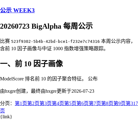
公示 WEEK3
20260723 BigAlpha 每周公示
比赛
本周公示内容，
523f9302-5b4b-42bd-bce1-f232e7c74316
含前 10 因子画像与中证 1000 指数增强策略跟踪。
一、前 10 因子画像
ModelScore 排名前 10 的因子聚合特征。 公布
由hxgre创建，最终由hxgre更新于
2026-07-23
分页：
第1页
第2页
第3页
第4页
第5页
第6页
第7页
第8页
第9页
第317
页
{link}