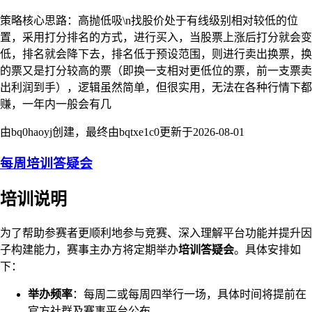
策略核心思路：高抛低吸\n找股价处于有线级别相对较低的位
置，采用打分排名的方式，进行买入，当股票上涨后打分就会变
低，排名就会降下去，排名低于预设范围，则进行卖出换票，换
的票又是打分较高的票（即换一支相对更低位的票，前一支票卖
出利润到手），逻辑虽然简单，但很实用，无法在各种行情下都
赚，一年内一般会有几
由bq0haoyj创建，最终由bqtxe1c0更新于
2026-08-01
每周培训答疑会
培训说明
为了帮助参赛者更顺利地参与竞赛、深入理解平台功能并提升因
子构建能力，赛事主办方将定期举办
培训答疑会
。具体安排如
下：
举办频率
：每周二或每周四举行一场，具体时间将提前在
官方社群及赛事平台公布。