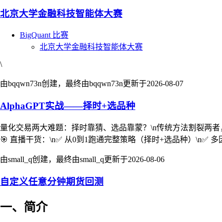
北京大学金融科技智能体大赛
BigQuant 比赛
北京大学金融科技智能体大赛
\
由bqqwn73n创建，最终由bqqwn73n更新于
2026-08-07
AlphaGPT实战——择时+选品种
量化交易两大难题：择时靠猜、选品靠蒙？\n传统方法割裂两者，容
🎯 直播干货：\n✅ 从0到1跑通完整策略（择时+选品种）\n✅
由small_q创建，最终由small_q更新于
2026-08-06
自定义任意分钟期货回测
一、简介