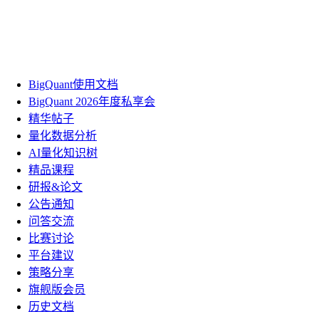
BigQuant使用文档
BigQuant 2026年度私享会
精华帖子
量化数据分析
AI量化知识树
精品课程
研报&论文
公告通知
问答交流
比赛讨论
平台建议
策略分享
旗舰版会员
历史文档