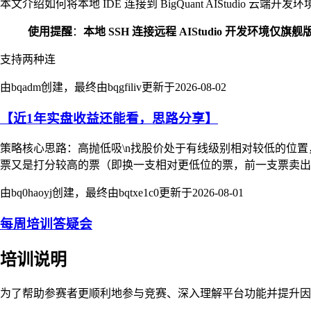
本文介绍如何将本地 IDE 连接到 BigQuant AIStudio
使用提醒
：
本地 SSH 连接远程 AIStudio 开发环境仅旗
支持两种连
由bqadm创建，最终由bqgfiliv更新于
2026-08-02
【近1年实盘收益还能看，思路分享】
策略核心思路：高抛低吸\n找股价处于有线级别相对较低的位
票又是打分较高的票（即换一支相对更低位的票，前一支票卖出
由bq0haoyj创建，最终由bqtxe1c0更新于
2026-08-01
每周培训答疑会
培训说明
为了帮助参赛者更顺利地参与竞赛、深入理解平台功能并提升因