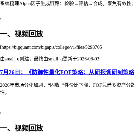
系统梳理Alpha因子生成链路：检验→评估→合成。聚焦有
\
一、视频回放
[https://bigquant.com/bigapis/college/v1/files/5298705
由small_q创建，最终由small_q更新于
2026-08-03
7月26日：《防御性量化FOF策略：从研报调研到策
2026年市场分化加剧，“固收+”性价比下降，FOF凭借多资
性。
\
一、视频回放