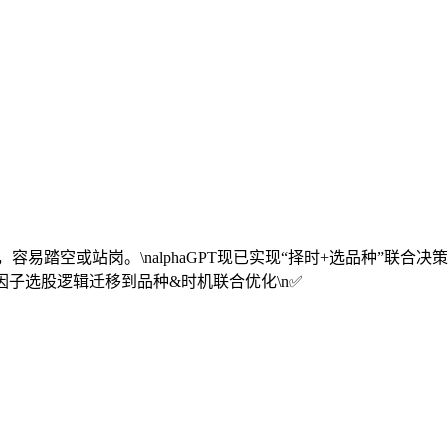
易踏空或站岗。\nalphaGPT现已实现“择时+选品种”联合决
 多因子选股逻辑迁移到品种&时机联合优化\n✅