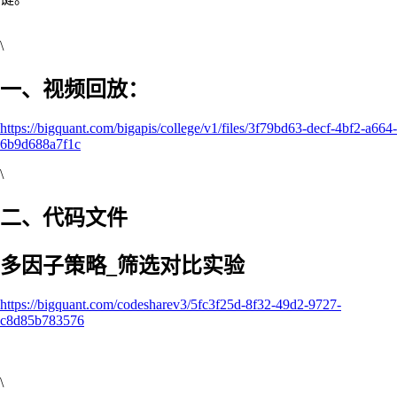
\
一、视频回放：
https://bigquant.com/bigapis/college/v1/files/3f79bd63-decf-4bf2-a664-
6b9d688a7f1c
\
二、代码文件
多因子策略_筛选对比实验
https://bigquant.com/codesharev3/5fc3f25d-8f32-49d2-9727-
c8d85b783576
\