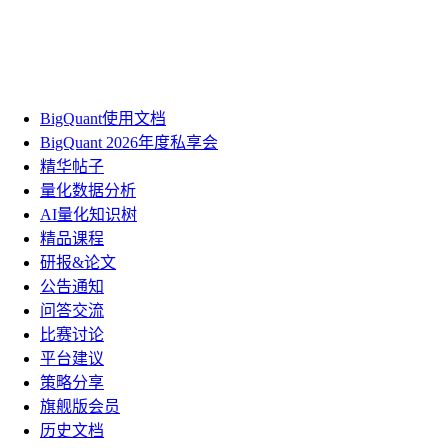
BigQuant使用文档
BigQuant 2026年度私享会
精华帖子
量化数据分析
AI量化知识树
精品课程
研报&论文
公告通知
问答交流
比赛讨论
平台建议
策略分享
旗舰版会员
历史文档