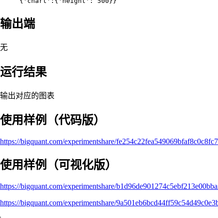
输出端
无
运行结果
输出对应的图表
使用样例（代码版）
https://bigquant.com/experimentshare/fe254c22fea549069bfaf8c0c8fc
使用样例（可视化版）
https://bigquant.com/experimentshare/b1d96de901274c5ebf213e00bb
https://bigquant.com/experimentshare/9a501eb6bcd44ff59c54d49c0e3