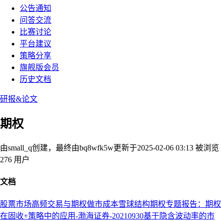
公告通知
问答交流
比赛讨论
平台建议
策略分享
旗舰版会员
历史文档
研报&论文
期权
由small_q创建，最终由bq8wfk5w
更新于2025-02-06 03:13
被浏览
276 用户
文档
股票市场高频交易与期权做市成本
雪球结构
期权专题报告：期权
在固收+策略中的应用-渤海证券-20210930
基于隐含波动率的市