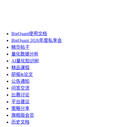
BigQuant使用文档
BigQuant 2026年度私享会
精华帖子
量化数据分析
AI量化知识树
精品课程
研报&论文
公告通知
问答交流
比赛讨论
平台建议
策略分享
旗舰版会员
历史文档