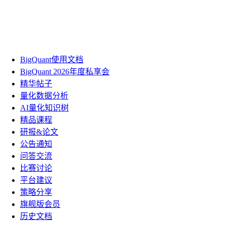
BigQuant使用文档
BigQuant 2026年度私享会
精华帖子
量化数据分析
AI量化知识树
精品课程
研报&论文
公告通知
问答交流
比赛讨论
平台建议
策略分享
旗舰版会员
历史文档